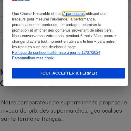
SP 95-E10
55,95 €
93,25 €
130,55 €
Que Choisir Ensemble et ses
7 partenaires
utilisent des
traceurs pour mesurer l’audience, la performance,
Gazole
62,85 €
104,75 €
146,65 €
personnaliser les contenus, les partager, optimiser la
promotion et afficher des contenus provenant de sites tiers.
Nous conserverons votre choix pendant 6 mois. Vous pourrez
SP 98
61,05 €
101,75 €
142,45 €
changer d’avis à tout moment en utilisant le lien « paramétrer
les traceurs » en bas de chaque page.
Politique de confidentialité mise à jour le 12/07/2024
Personnaliser mes choix
MÉTHODOLOGIE DE NOTRE
TOUT ACCEPTER & FERMER
COMPARATEUR SUPERMARCHÉS
Notre comparateur de supermarchés propose le
niveau de prix des supermarchés, géolocalisés
sur le territoire français.