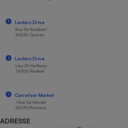
Téléphone mobile -
Smartphone
Plaque de cuisson à
induction
3
Leclerc Drive
Rue De Kerlebert
56530 Queven
Climatiseur -
Ventilateur
4
Leclerc Drive
Antivirus
Lieu-Dit Kerfleury
29300 Rédené
Climatiseur -
Ventilateur
5
Carrefour Market
1 Rue De Kervam
56270 Ploemeur
ADRESSE