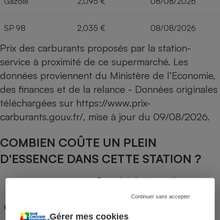
Gazole
2,095 €
08/08/2026
SP 98
2,035 €
08/08/2026
Prix des carburants proposés par la station-
service à proximité de ce supermarché. Les
données proviennent du Ministère de l’Economie,
des finances et de la relance - Données originales
téléchargées sur
https://www.prix-
carburants.gouv.fr/
, mise à jour du
09/08/2026
.
COMBIEN COÛTE UN PLEIN
D'ESSENCE DANS CETTE STATION ?
Capacité du réservoir
Continuer sans accepter
Carburant
30L
50L
70L
Gérer mes cookies