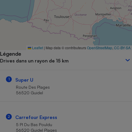
Petit électroménager - U
Complément
alimentaire
Mutuelle
Assurance emprunteur
Leaflet
|
Map data © contributeurs
OpenStreetMap
,
CC-BY-SA
Légende
Matelas
Champagne
Drives dans un rayon de 15 km
bouteille
Banque en 
Téléviseur
1
Super U
Antimoustique
Lave-linge
Route Des Plages
56520 Guidel
Radiateur électrique
2
Carrefour Express
5 Pl Du Bas Pouldu
56520 Guidel Plages