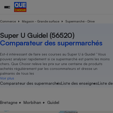
Commerce
Magasin - Grande surface
Supermarché - Drive
Super U Guidel (56520)
Additifs a
Comparate
Comparatif
Comparateu
Comparatif
Comparateu
Comparatif
Comparati
Substances
Toutes les actualités
Tous les services
Tous nos combats
L’association
Organismes de défense 
Train
supermarc
cosmétiqu
Comparateur des supermarchés
Comparateu
Achat - Vente - Travaux
Démarche administrative
Enquêtes
Nos actions
Nos missions
Système judiciaire
Transport aérien
gratuit
Copropriété
Famille
Guides d'achat
Nos grandes victoires
Notre méthodologie
Est-il intéressant de faire ses courses au Super U à Guidel ’ Vous
Location
Senior
pouvez analyser rapidement si ce supermarché est parmi les moins
Comparateu
Comparate
Comparati
Comparatif
Comparate
Comparatif
Comparatif
Conseils
Les billets de la présidente
Notre financement
chers. Que Choisir relève les prix sur une centaine de produits
supermarc
électrique
Service marchand
Magasin - Grande surfac
Sport
Soumettre un litige
achetés régulièrement par les consommateurs et dresse un
Brèves
Nos associations locales
Nos partenaires
Air
palmarès de tous les
Marketing - Fidélisation
Vacances - Tourisme
Lettres types
Voir plus
Nous rejoindre
Nous rejoindre
Déchet
Comparateur des supermarchés
Liste des enseignes
Liste de
Méthode de vente - Abu
Rencontrer une association locale
Comparate
Comparatif
Comparatif
Comparatif
Comparatif
En savoir plus sur Que Choisir Ensemble
Eau
s
Agriculture
Achat - Vente - Location
Energie
Nutrition
Assurance auto
Bretagne
Morbihan
Guidel
-nous ?
Produit alimentaire
Carburant
Comparati
Comparati
Comparati
Comparate