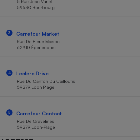
5 Rue Jean Varlet
Téléphone mobile -
59630 Bourbourg
Smartphone
Plaque de cuisson à
induction
3
Carrefour Market
Rue De Bleue Maison
Climatiseur -
62910 Éperlecques
Ventilateur
Antivirus
4
Leclerc Drive
Rue Du Canton Du Cailloutis
Climatiseur -
Ventilateur
59279 Loon Plage
5
Carrefour Contact
Rue De Gravelines
59279 Loon-Plage