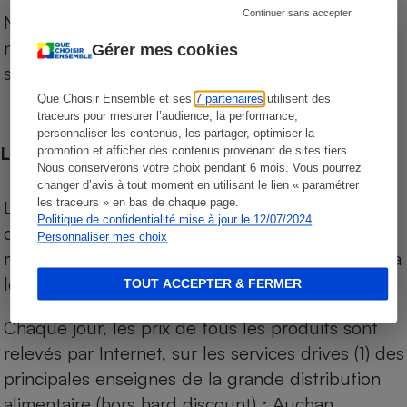
Continuer sans accepter
Notre comparateur de supermarchés propose le
niveau de prix des supermarchés, géolocalisés
Gérer mes cookies
sur le territoire français.
Que Choisir Ensemble et ses
7 partenaires
utilisent des
traceurs pour mesurer l’audience, la performance,
personnaliser les contenus, les partager, optimiser la
Les comparaisons de prix
promotion et afficher des contenus provenant de sites tiers.
Nous conserverons votre choix pendant 6 mois. Vous pourrez
changer d’avis à tout moment en utilisant le lien « paramétrer
les traceurs » en bas de chaque page.
Les comparaisons sont réalisées sur l’ensemble
Politique de confidentialité mise à jour le 12/07/2024
des produits des magasins. Les produits de
Personnaliser mes choix
marques de distributeurs (MDD) sont comparés à
leurs équivalents chez leurs concurrents.
TOUT ACCEPTER & FERMER
Chaque jour, les prix de tous les produits sont
relevés par Internet, sur les services drives (1) des
principales enseignes de la grande distribution
alimentaire (hors hard discount) : Auchan,