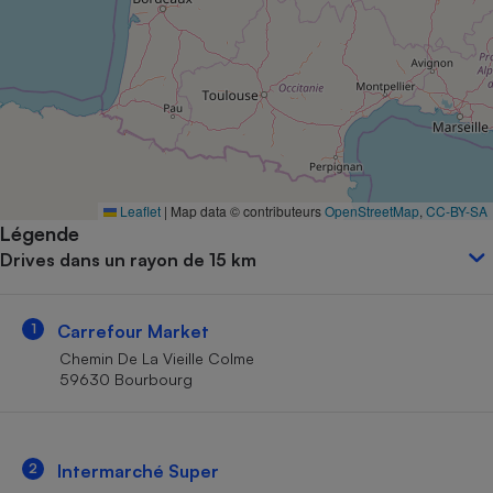
Petit électroménager - U
Complément
alimentaire
Mutuelle
Assurance emprunteur
Matelas
Leaflet
|
Map data © contributeurs
OpenStreetMap
,
CC-BY-SA
Champagne
Légende
bouteille
Banque en 
Drives dans un rayon de 15 km
Téléviseur
Antimoustique
Lave-linge
1
Carrefour Market
Chemin De La Vieille Colme
59630 Bourbourg
Radiateur électrique
2
Intermarché Super