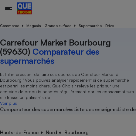
Commerce
Magasin - Grande surface
Supermarché - Drive
Carrefour Market Bourbourg
Additifs a
Comparate
Comparatif
Comparateu
Comparatif
Comparateu
Comparatif
Comparati
Substances
Toutes les actualités
Tous les services
Tous nos combats
L’association
Organismes de défense 
Train
supermarc
cosmétiqu
(59630)
Comparateur des
Comparateu
Achat - Vente - Travaux
Démarche administrative
Enquêtes
Nos actions
Nos missions
Système judiciaire
Transport aérien
gratuit
supermarchés
Copropriété
Famille
Guides d'achat
Nos grandes victoires
Notre méthodologie
Location
Senior
Comparateu
Comparate
Comparati
Comparatif
Comparate
Comparatif
Comparatif
Est-il intéressant de faire ses courses au Carrefour Market à
Conseils
Les billets de la présidente
Notre financement
supermarc
électrique
Bourbourg ’ Vous pouvez analyser rapidement si ce supermarché
Service marchand
Magasin - Grande surfac
Sport
Soumettre un litige
Brèves
Nos associations locales
Nos partenaires
est parmi les moins chers. Que Choisir relève les prix sur une
Air
Marketing - Fidélisation
Vacances - Tourisme
Lettres types
centaine de produits achetés régulièrement par les consommateurs
Nous rejoindre
Nous rejoindre
Déchet
et dresse un palmarès de
Méthode de vente - Abu
Rencontrer une association locale
Comparate
Comparatif
Comparatif
Comparatif
Comparatif
Voir plus
En savoir plus sur Que Choisir Ensemble
Eau
Comparateur des supermarchés
Liste des enseignes
Liste de
s
Agriculture
Achat - Vente - Location
Energie
Nutrition
Assurance auto
-nous ?
Produit alimentaire
Carburant
Comparati
Comparati
Comparati
Comparate
Hauts-de-France
Nord
Bourbourg