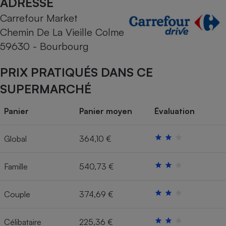
ADRESSE
Carrefour Market
Cafetière à expressos
Chemin De La Vieille Colme
59630 - Bourbourg
PRIX PRATIQUÉS DANS CE
SUPERMARCHÉ
Panier
Panier moyen
Évaluation
Robot ménager
Global
364,10 €
Famille
540,73 €
Couple
374,69 €
Célibataire
225,36 €