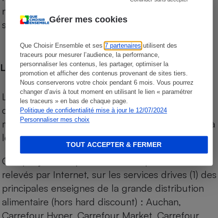
niveau de prix des supermarchés, géolocalisés
Gérer mes cookies
sur le territoire français.
Que Choisir Ensemble et ses
7 partenaires
utilisent des
traceurs pour mesurer l’audience, la performance,
personnaliser les contenus, les partager, optimiser la
Les comparaisons de prix
promotion et afficher des contenus provenant de sites tiers.
Nous conserverons votre choix pendant 6 mois. Vous pourrez
changer d’avis à tout moment en utilisant le lien « paramétrer
Les comparaisons sont réalisées sur l’ensemble
les traceurs » en bas de chaque page.
des produits des magasins. Les produits de
Politique de confidentialité mise à jour le 12/07/2024
Personnaliser mes choix
marques de distributeurs (MDD) sont comparés à
leurs équivalents chez leurs concurrents.
TOUT ACCEPTER & FERMER
Chaque jour, les prix de tous les produits sont
relevés par Internet, sur les services drives (1) des
principales enseignes de la grande distribution
alimentaire (hors hard discount) : Auchan,
Carrefour Hyper, Carrefour Market, Carrefour