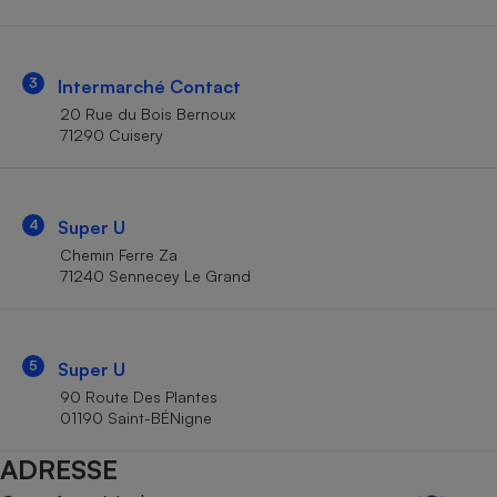
Téléphone mobile -
Smartphone
Plaque de cuisson à
induction
3
Intermarché Contact
20 Rue du Bois Bernoux
71290 Cuisery
Climatiseur -
Ventilateur
4
Super U
Antivirus
Chemin Ferre Za
71240 Sennecey Le Grand
Climatiseur -
Ventilateur
5
Super U
90 Route Des Plantes
01190 Saint-BÉNigne
ADRESSE