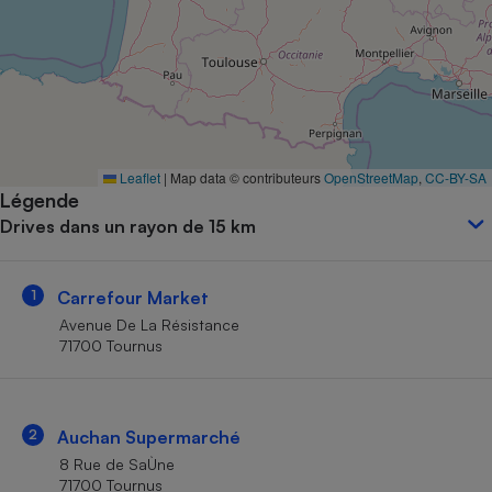
Petit électroménager - U
Complément
alimentaire
Mutuelle
Assurance emprunteur
Leaflet
|
Map data © contributeurs
OpenStreetMap
,
CC-BY-SA
Légende
Matelas
Champagne
Drives dans un rayon de 15 km
bouteille
Banque en 
Téléviseur
1
Carrefour Market
Antimoustique
Lave-linge
Avenue De La Résistance
71700 Tournus
Radiateur électrique
2
Auchan Supermarché
8 Rue de SaÙne
71700 Tournus