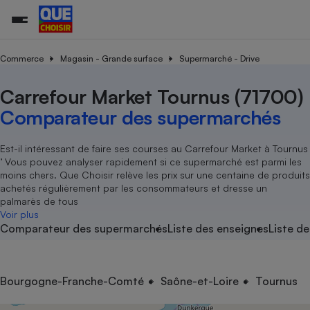
Commerce
Magasin - Grande surface
Supermarché - Drive
Carrefour Market Tournus (71700)
Additifs a
Comparate
Comparatif
Comparateu
Comparatif
Comparateu
Comparatif
Comparati
Substances
Toutes les actualités
Tous les services
Tous nos combats
L’association
Organismes de défense 
Train
supermarc
cosmétiqu
Comparateur des supermarchés
Comparateu
Achat - Vente - Travaux
Démarche administrative
Enquêtes
Nos actions
Nos missions
Système judiciaire
Transport aérien
gratuit
Copropriété
Famille
Guides d'achat
Nos grandes victoires
Notre méthodologie
Est-il intéressant de faire ses courses au Carrefour Market à Tournus
Location
Senior
’ Vous pouvez analyser rapidement si ce supermarché est parmi les
Comparateu
Comparate
Comparati
Comparatif
Comparate
Comparatif
Comparatif
Conseils
Les billets de la présidente
Notre financement
moins chers. Que Choisir relève les prix sur une centaine de produits
supermarc
électrique
Service marchand
Magasin - Grande surfac
Sport
Soumettre un litige
achetés régulièrement par les consommateurs et dresse un
Brèves
Nos associations locales
Nos partenaires
Air
palmarès de tous
Marketing - Fidélisation
Vacances - Tourisme
Lettres types
Voir plus
Nous rejoindre
Nous rejoindre
Déchet
Comparateur des supermarchés
Liste des enseignes
Liste de
Méthode de vente - Abu
Rencontrer une association locale
Comparate
Comparatif
Comparatif
Comparatif
Comparatif
En savoir plus sur Que Choisir Ensemble
Eau
s
Agriculture
Achat - Vente - Location
Energie
Nutrition
Assurance auto
Bourgogne-Franche-Comté
Saône-et-Loire
Tournus
-nous ?
Produit alimentaire
Carburant
Comparati
Comparati
Comparati
Comparate