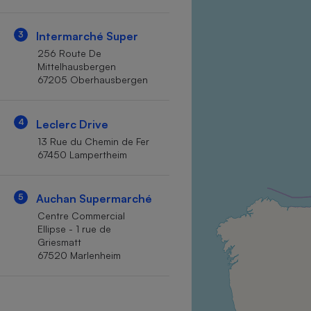
Internet
3
Intermarché Super
Gros électroménager
Téléphonie
256 Route De
Petit électroménager 
Mittelhausbergen
Complément
67205 Oberhausbergen
alimentaire
Mutuelle
Assurance emprunteu
4
Leclerc Drive
13 Rue du Chemin de Fer
67450 Lampertheim
Matelas
Champa
boutei
5
Auchan Supermarché
Banque 
Centre Commercial
Téléviseur
Ellipse - 1 rue de
Antimoustique
Griesmatt
Lave-linge
67520 Marlenheim