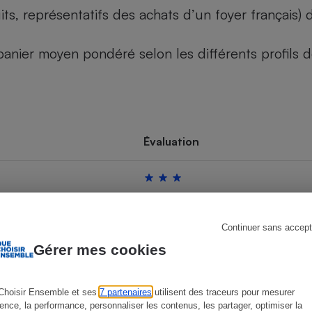
its, représentatifs des achats d’un foyer français
u panier moyen pondéré selon les différents profils
s
Réfrigérateur
Évaluation
Continuer sans accept
Gérer mes cookies
Choisir Ensemble et ses
7 partenaires
utilisent des traceurs pour mesurer
ience, la performance, personnaliser les contenus, les partager, optimiser la