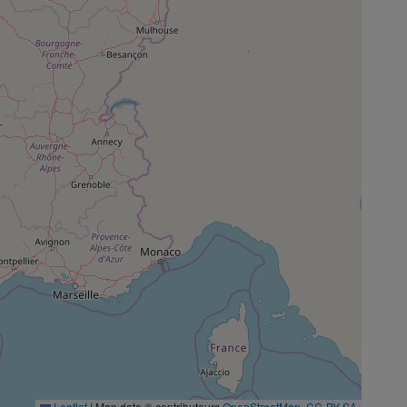
Leaflet
|
Map data © contributeurs
OpenStreetMap
,
CC-BY-SA