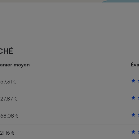
Électricité - Gaz
Appareil photo
numérique
Four encastrable
CHÉ
Lessive
anier moyen
Éva
57,31 €
27,87 €
Aspirateur
68,08 €
21,16 €