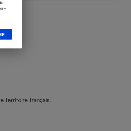
tre
en «
ER
territoire français.