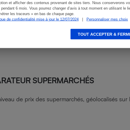
tion et afficher des contenus provenant de sites tiers. Nous conserverons vo
 pendant 6 mois. Vous pourrez changer d’avis à tout moment en utilisant le li
étrer les traceurs » en bas de chaque page.
ique de confidentialité mise à jour le 12/07/2024
|
Personnaliser mes choix
TOUT ACCEPTER & FERM
ARATEUR SUPERMARCHÉS
au de prix des supermarchés, géolocalisés sur le 