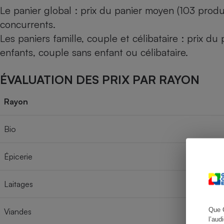
Le panier global : prix du panier moyen (103 produ
concurrents.
Les paniers famille, couple et célibataire : prix d
Cafetière à expresso
enfants, couple sans enfant ou célibataire.
ÉVALUATION DES PRIX PAR RAYON
Rayon
Bio
Robot ménager
Épicerie
Laitages
Que 
Viandes
l’aud