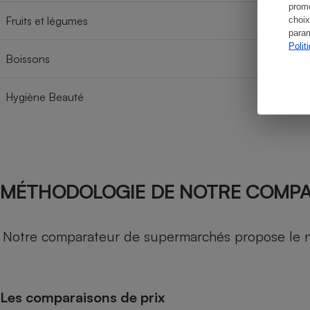
promo
Fruits et légumes
choix
param
Polit
Boissons
Hygiène Beauté
MÉTHODOLOGIE DE NOTRE COMP
Notre comparateur de supermarchés propose le nive
Les comparaisons de prix