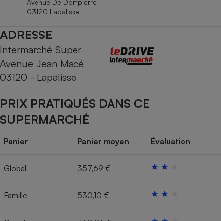
Avenue De Dompierre
Téléphone mobile -
03120 Lapalisse
Smartphone
Plaque de cuisson à
induction
ADRESSE
Intermarché Super
Avenue Jean Macé
Climatiseur -
03120 - Lapalisse
Ventilateur
PRIX PRATIQUÉS DANS CE
Antivirus
SUPERMARCHÉ
Climatiseur -
Ventilateur
Panier
Panier moyen
Évaluation
Global
357,69 €
Famille
530,10 €