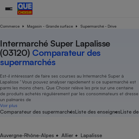
Commerce
Magasin - Grande surface
Supermarché - Drive
Intermarché Super Lapalisse
Additifs a
Comparate
Comparatif
Comparateu
Comparatif
Comparateu
Comparatif
Comparati
Substances
Toutes les actualités
Tous les services
Tous nos combats
L’association
Organismes de défense 
Train
supermarc
cosmétiqu
(03120)
Comparateur des
Comparateu
Achat - Vente - Travaux
Démarche administrative
Enquêtes
Nos actions
Nos missions
Système judiciaire
Transport aérien
gratuit
supermarchés
Copropriété
Famille
Guides d'achat
Nos grandes victoires
Notre méthodologie
Location
Senior
Comparateu
Comparate
Comparati
Comparatif
Comparate
Comparatif
Comparatif
Est-il intéressant de faire ses courses au Intermarché Super à
Conseils
Les billets de la présidente
Notre financement
supermarc
électrique
Lapalisse ’ Vous pouvez analyser rapidement si ce supermarché est
Service marchand
Magasin - Grande surfac
Sport
Soumettre un litige
Brèves
Nos associations locales
Nos partenaires
parmi les moins chers. Que Choisir relève les prix sur une centaine
Air
Marketing - Fidélisation
Vacances - Tourisme
Lettres types
de produits achetés régulièrement par les consommateurs et dresse
Nous rejoindre
Nous rejoindre
Déchet
un palmarès de
Méthode de vente - Abu
Rencontrer une association locale
Comparate
Comparatif
Comparatif
Comparatif
Comparatif
Voir plus
En savoir plus sur Que Choisir Ensemble
Eau
Comparateur des supermarchés
Liste des enseignes
Liste de
s
Agriculture
Achat - Vente - Location
Energie
Nutrition
Assurance auto
-nous ?
Produit alimentaire
Carburant
Comparati
Comparati
Comparati
Comparate
Auvergne-Rhône-Alpes
Allier
Lapalisse