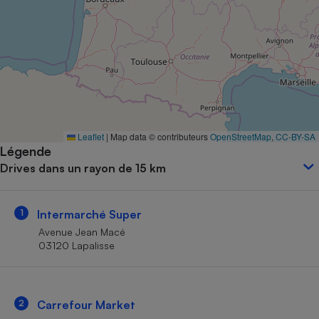
Petit électroménager - U
Complément
alimentaire
Mutuelle
Assurance emprunteur
Matelas
Leaflet
|
Map data © contributeurs
OpenStreetMap
,
CC-BY-SA
Champagne
Légende
bouteille
Banque en 
Drives dans un rayon de 15 km
Téléviseur
Antimoustique
Lave-linge
1
Intermarché Super
Avenue Jean Macé
03120 Lapalisse
Radiateur électrique
2
Carrefour Market