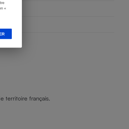
tre
en «
ER
territoire français.