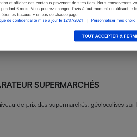
tion et afficher des contenus provenant de sites tiers. Nous conserverons vo
 pendant 6 mois. Vous pourrez changer d’avis à tout moment en utilisant le li
étrer les traceurs » en bas de chaque page.
ique de confidentialité mise à jour le 12/07/2024
|
Personnaliser mes choix
TOUT ACCEPTER & FERM
ARATEUR SUPERMARCHÉS
au de prix des supermarchés, géolocalisés sur le 