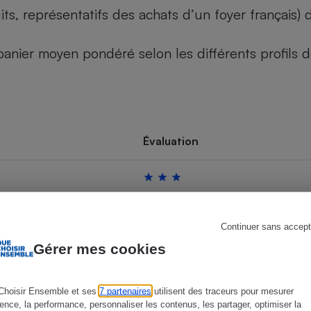
its, représentatifs des achats d’un foyer français
u panier moyen pondéré selon les différents profils
s
Réfrigérateur
Évaluation
Continuer sans accept
Gérer mes cookies
Choisir Ensemble et ses
7 partenaires
utilisent des traceurs pour mesurer
ience, la performance, personnaliser les contenus, les partager, optimiser la