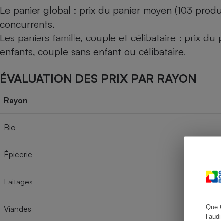
Le panier global : prix du panier moyen (103 produ
concurrents.
Les paniers famille, couple et célibataire : prix d
Cafetière à expresso
enfants, couple sans enfant ou célibataire.
ÉVALUATION DES PRIX PAR RAYON
Rayon
Bio
Robot ménager
Épicerie
Laitages
Que 
Viandes
l’aud