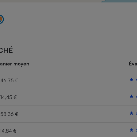
Électricité - Gaz
Appareil photo
numérique
Four encastrable
CHÉ
Lessive
anier moyen
Éva
46,75 €
14,45 €
Aspirateur
58,36 €
14,84 €