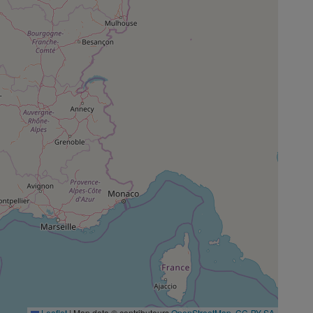
Leaflet
|
Map data © contributeurs
OpenStreetMap
,
CC-BY-SA