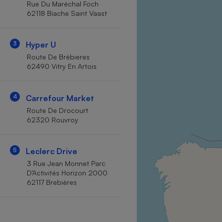
Rue Du Maréchal Foch
Internet
62118 Biache Saint Vaast
Gros électroménager
Téléphonie
3
Hyper U
Petit électroménager 
Complément
Route De Brébieres
alimentaire
62490 Vitry En Artois
Mutuelle
Assurance emprunteu
4
Carrefour Market
Route De Drocourt
62320 Rouvroy
Matelas
Champa
boutei
Banque 
5
Leclerc Drive
Téléviseur
3 Rue Jean Monnet Parc
Antimoustique
D’Activités Horizon 2000
Lave-linge
62117 Brebières