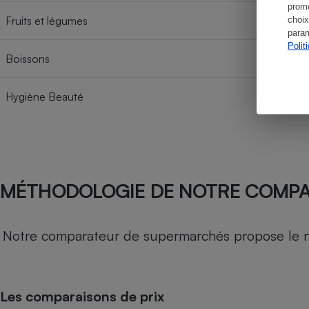
promo
Fruits et légumes
choix
param
Polit
Boissons
Hygiène Beauté
MÉTHODOLOGIE DE NOTRE COMP
Notre comparateur de supermarchés propose le nive
Les comparaisons de prix