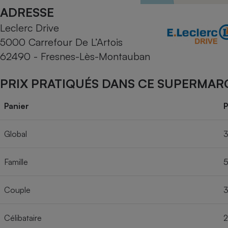
Radiateur électrique
ADRESSE
Leclerc Drive
Téléphone mobile -
5000 Carrefour De L’Artois
Smartphone
Plaque de cuisson à
62490 - Fresnes-Lès-Montauban
induction
PRIX PRATIQUÉS DANS CE SUPERMAR
Climatiseur -
Panier
P
Ventilateur
Global
3
Antivirus
Famille
5
Climatiseur -
Ventilateur
Couple
3
Célibataire
2