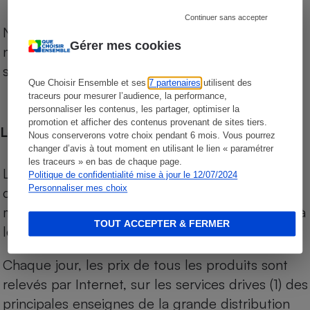
Continuer sans accepter
Notre comparateur de supermarchés propose le
Gérer mes cookies
niveau de prix des supermarchés, géolocalisés
sur le territoire français.
Que Choisir Ensemble et ses
7 partenaires
utilisent des
traceurs pour mesurer l’audience, la performance,
personnaliser les contenus, les partager, optimiser la
promotion et afficher des contenus provenant de sites tiers.
Les comparaisons de prix
Nous conserverons votre choix pendant 6 mois. Vous pourrez
changer d’avis à tout moment en utilisant le lien « paramétrer
les traceurs » en bas de chaque page.
Les comparaisons sont réalisées sur l’ensemble
Politique de confidentialité mise à jour le 12/07/2024
Personnaliser mes choix
des produits des magasins. Les produits de
marques de distributeurs (MDD) sont comparés à
TOUT ACCEPTER & FERMER
leurs équivalents chez leurs concurrents.
Chaque jour, les prix de tous les produits sont
relevés par Internet, sur les services drives (1) des
principales enseignes de la grande distribution