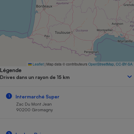
Petit électroménager - U
Complément
alimentaire
Mutuelle
Assurance emprunteur
Matelas
Champagne
Leaflet
|
Map data © contributeurs
OpenStreetMap
,
CC-BY-SA
bouteille
Banque en 
Légende
Drives dans un rayon de 15 km
Téléviseur
Antimoustique
Lave-linge
1
Intermarché Super
Zac Du Mont Jean
90200 Giromagny
Radiateur électrique
2