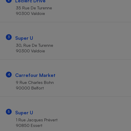
Leclerc Drive
Téléphone mobile -
Smartphone
35 Rue De Turenne
Plaque de cuisson à
90300 Valdoie
induction
3
Super U
Climatiseur -
30, Rue De Turenne
Ventilateur
90300 Valdoie
Antivirus
4
Carrefour Market
Climatiseur -
Ventilateur
9 Rue Charles Bohn
90000 Belfort
5
Super U
1 Rue Jacques Prévert
90850 Essert