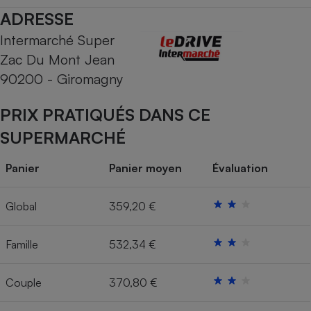
ADRESSE
Cafetière à expressos
Intermarché Super
Zac Du Mont Jean
90200 - Giromagny
PRIX PRATIQUÉS DANS CE
SUPERMARCHÉ
Robot ménager
Panier
Panier moyen
Évaluation
Global
359,20 €
Famille
532,34 €
Couple
370,80 €