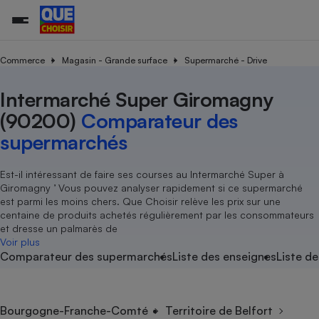
Commerce
Magasin - Grande surface
Supermarché - Drive
Intermarché Super Giromagny
Additifs a
Comparate
Comparatif
Comparateu
Comparatif
Comparateu
Comparatif
Comparati
Substances
Toutes les actualités
Tous les services
Tous nos combats
L’association
Organismes de défense 
Train
supermarc
cosmétiqu
(90200)
Comparateur des
Comparateu
Achat - Vente - Travaux
Démarche administrative
Enquêtes
Nos actions
Nos missions
Système judiciaire
Transport aérien
gratuit
supermarchés
Copropriété
Famille
Guides d'achat
Nos grandes victoires
Notre méthodologie
Location
Senior
Comparateu
Comparate
Comparati
Comparatif
Comparate
Comparatif
Comparatif
Est-il intéressant de faire ses courses au Intermarché Super à
Conseils
Les billets de la présidente
Notre financement
supermarc
électrique
Giromagny ’ Vous pouvez analyser rapidement si ce supermarché
Service marchand
Magasin - Grande surfac
Sport
Soumettre un litige
Brèves
Nos associations locales
Nos partenaires
est parmi les moins chers. Que Choisir relève les prix sur une
Air
Marketing - Fidélisation
Vacances - Tourisme
Lettres types
centaine de produits achetés régulièrement par les consommateurs
Nous rejoindre
Nous rejoindre
Déchet
et dresse un palmarès de
Méthode de vente - Abu
Rencontrer une association locale
Comparate
Comparatif
Comparatif
Comparatif
Comparatif
Voir plus
En savoir plus sur Que Choisir Ensemble
Eau
Comparateur des supermarchés
Liste des enseignes
Liste de
s
Agriculture
Achat - Vente - Location
Energie
Nutrition
Assurance auto
-nous ?
Produit alimentaire
Carburant
Comparati
Comparati
Comparati
Comparate
Bourgogne-Franche-Comté
Territoire de Belfort