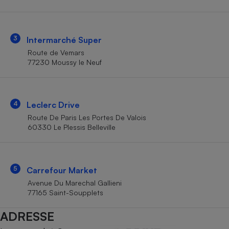
Téléphone mobile -
Smartphone
Plaque de cuisson à
induction
3
Intermarché Super
Route de Vemars
77230 Moussy le Neuf
Climatiseur -
Ventilateur
4
Leclerc Drive
Antivirus
Route De Paris Les Portes De Valois
60330 Le Plessis Belleville
Climatiseur -
Ventilateur
5
Carrefour Market
Avenue Du Marechal Gallieni
77165 Saint-Soupplets
ADRESSE