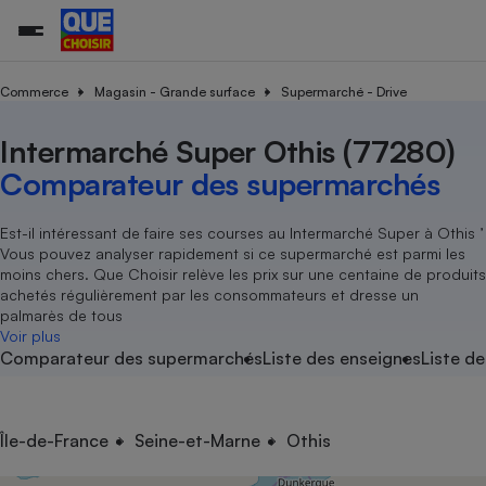
Commerce
Magasin - Grande surface
Supermarché - Drive
Intermarché Super Othis (77280)
Additifs a
Comparate
Comparatif
Comparateu
Comparatif
Comparateu
Comparatif
Comparati
Substances
Toutes les actualités
Tous les services
Tous nos combats
L’association
Organismes de défense 
Train
supermarc
cosmétiqu
Comparateur des supermarchés
Comparateu
Achat - Vente - Travaux
Démarche administrative
Enquêtes
Nos actions
Nos missions
Système judiciaire
Transport aérien
gratuit
Copropriété
Famille
Guides d'achat
Nos grandes victoires
Notre méthodologie
Est-il intéressant de faire ses courses au Intermarché Super à Othis ’
Location
Senior
Vous pouvez analyser rapidement si ce supermarché est parmi les
Comparateu
Comparate
Comparati
Comparatif
Comparate
Comparatif
Comparatif
Conseils
Les billets de la présidente
Notre financement
moins chers. Que Choisir relève les prix sur une centaine de produits
supermarc
électrique
Service marchand
Magasin - Grande surfac
Sport
Soumettre un litige
achetés régulièrement par les consommateurs et dresse un
Brèves
Nos associations locales
Nos partenaires
Air
palmarès de tous
Marketing - Fidélisation
Vacances - Tourisme
Lettres types
Voir plus
Nous rejoindre
Nous rejoindre
Déchet
Comparateur des supermarchés
Liste des enseignes
Liste de
Méthode de vente - Abu
Rencontrer une association locale
Comparate
Comparatif
Comparatif
Comparatif
Comparatif
En savoir plus sur Que Choisir Ensemble
Eau
s
Agriculture
Achat - Vente - Location
Energie
Nutrition
Assurance auto
Île-de-France
Seine-et-Marne
Othis
-nous ?
Produit alimentaire
Carburant
Comparati
Comparati
Comparati
Comparate