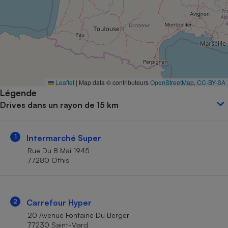
Petit électroménager - U
Complément
alimentaire
Mutuelle
Assurance emprunteur
Leaflet
|
Map data © contributeurs
OpenStreetMap
,
CC-BY-SA
Légende
Matelas
Champagne
Drives dans un rayon de 15 km
bouteille
Banque en 
Téléviseur
1
Intermarché Super
Antimoustique
Lave-linge
Rue Du 8 Mai 1945
77280 Othis
Radiateur électrique
2
Carrefour Hyper
20 Avenue Fontaine Du Berger
77230 Saint-Mard