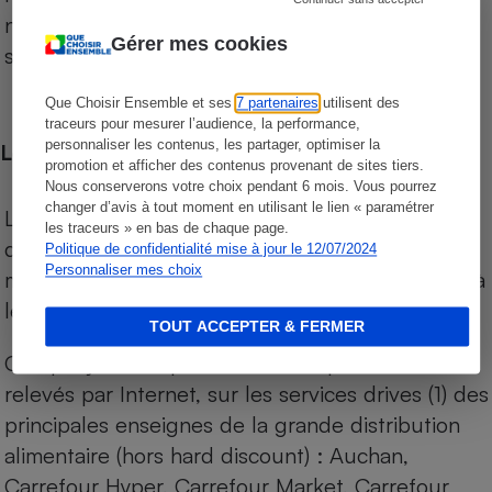
niveau de prix des supermarchés, géolocalisés
Gérer mes cookies
sur le territoire français.
Que Choisir Ensemble et ses
7 partenaires
utilisent des
traceurs pour mesurer l’audience, la performance,
personnaliser les contenus, les partager, optimiser la
Les comparaisons de prix
promotion et afficher des contenus provenant de sites tiers.
Nous conserverons votre choix pendant 6 mois. Vous pourrez
changer d’avis à tout moment en utilisant le lien « paramétrer
Les comparaisons sont réalisées sur l’ensemble
les traceurs » en bas de chaque page.
des produits des magasins. Les produits de
Politique de confidentialité mise à jour le 12/07/2024
Personnaliser mes choix
marques de distributeurs (MDD) sont comparés à
leurs équivalents chez leurs concurrents.
TOUT ACCEPTER & FERMER
Chaque jour, les prix de tous les produits sont
relevés par Internet, sur les services drives (1) des
principales enseignes de la grande distribution
alimentaire (hors hard discount) : Auchan,
Carrefour Hyper, Carrefour Market, Carrefour