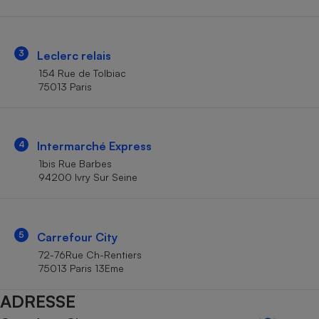
Téléphone mobile -
Smartphone
Plaque de cuisson à
induction
3
Leclerc relais
154 Rue de Tolbiac
75013 Paris
Climatiseur -
Ventilateur
4
Intermarché Express
Antivirus
1bis Rue Barbes
94200 Ivry Sur Seine
Climatiseur -
Ventilateur
5
Carrefour City
72-76Rue Ch-Rentiers
75013 Paris 13Eme
ADRESSE