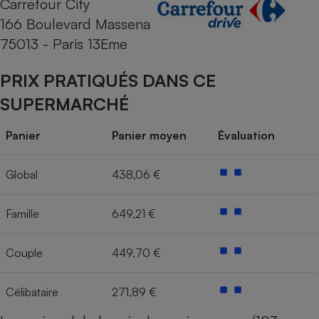
Carrefour City
166 Boulevard Massena
Cafetière à expressos
75013 - Paris 13Eme
PRIX PRATIQUÉS DANS CE
SUPERMARCHÉ
Panier
Panier moyen
Évaluation
Robot ménager
Global
438,06 €
Famille
649,21 €
Couple
449,70 €
Célibataire
271,89 €