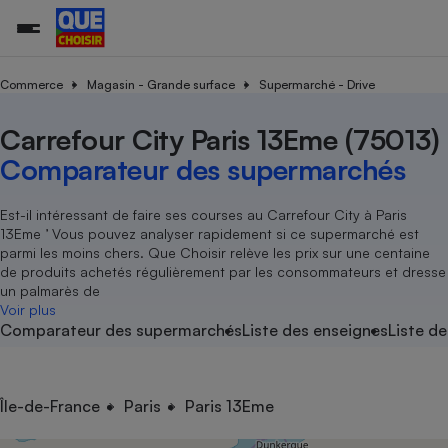
Commerce
Magasin - Grande surface
Supermarché - Drive
Carrefour City Paris 13Eme (75013)
Additifs a
Comparate
Comparatif
Comparateu
Comparatif
Comparateu
Comparatif
Comparati
Substances
Toutes les actualités
Tous les services
Tous nos combats
L’association
Organismes de défense 
Train
supermarc
cosmétiqu
Comparateur des supermarchés
Comparateu
Achat - Vente - Travaux
Démarche administrative
Enquêtes
Nos actions
Nos missions
Système judiciaire
Transport aérien
gratuit
Copropriété
Famille
Guides d'achat
Nos grandes victoires
Notre méthodologie
Est-il intéressant de faire ses courses au Carrefour City à Paris
Location
Senior
13Eme ’ Vous pouvez analyser rapidement si ce supermarché est
Comparateu
Comparate
Comparati
Comparatif
Comparate
Comparatif
Comparatif
Conseils
Les billets de la présidente
Notre financement
parmi les moins chers. Que Choisir relève les prix sur une centaine
supermarc
électrique
Service marchand
Magasin - Grande surfac
Sport
Soumettre un litige
de produits achetés régulièrement par les consommateurs et dresse
Brèves
Nos associations locales
Nos partenaires
Air
un palmarès de
Marketing - Fidélisation
Vacances - Tourisme
Lettres types
Voir plus
Nous rejoindre
Nous rejoindre
Déchet
Comparateur des supermarchés
Liste des enseignes
Liste de
Méthode de vente - Abu
Rencontrer une association locale
Comparate
Comparatif
Comparatif
Comparatif
Comparatif
En savoir plus sur Que Choisir Ensemble
Eau
s
Agriculture
Achat - Vente - Location
Energie
Nutrition
Assurance auto
Île-de-France
Paris
Paris 13Eme
-nous ?
Produit alimentaire
Carburant
Comparati
Comparati
Comparati
Comparate