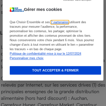
niveau de prix des supermarchés, géolocalisés
Gérer mes cookies
sur le territoire français.
Que Choisir Ensemble et ses
7 partenaires
utilisent des
traceurs pour mesurer l’audience, la performance,
personnaliser les contenus, les partager, optimiser la
Les comparaisons de prix
promotion et afficher des contenus provenant de sites tiers.
Nous conserverons votre choix pendant 6 mois. Vous pourrez
changer d’avis à tout moment en utilisant le lien « paramétrer
Les comparaisons sont réalisées sur l’ensemble
les traceurs » en bas de chaque page.
des produits des magasins. Les produits de
Politique de confidentialité mise à jour le 12/07/2024
Personnaliser mes choix
marques de distributeurs (MDD) sont comparés à
leurs équivalents chez leurs concurrents.
TOUT ACCEPTER & FERMER
Chaque jour, les prix de tous les produits sont
relevés par Internet, sur les services drives (1) des
principales enseignes de la grande distribution
alimentaire (hors hard discount) : Auchan,
Carrefour Hyper, Carrefour Market, Carrefour