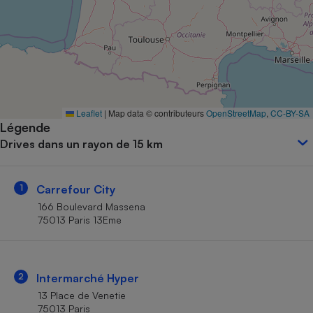
Petit électroménager - U
Complément
alimentaire
Mutuelle
Assurance emprunteur
Leaflet
|
Map data © contributeurs
OpenStreetMap
,
CC-BY-SA
Légende
Matelas
Champagne
Drives dans un rayon de 15 km
bouteille
Banque en 
Téléviseur
1
Carrefour City
Antimoustique
Lave-linge
166 Boulevard Massena
75013 Paris 13Eme
Radiateur électrique
2
Intermarché Hyper
13 Place de Venetie
75013 Paris