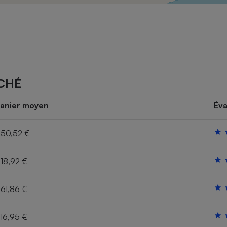
Électricité - Gaz
Appareil photo
numérique
Four encastrable
CHÉ
Lessive
anier moyen
Éva
50,52 €
18,92 €
Aspirateur
61,86 €
16,95 €