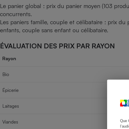
Le panier global : prix du panier moyen (103 produ
concurrents.
Les paniers famille, couple et célibataire : prix d
Cafetière à expresso
enfants, couple sans enfant ou célibataire.
ÉVALUATION DES PRIX PAR RAYON
Rayon
Bio
Robot ménager
Épicerie
Laitages
Que 
Viandes
l’aud