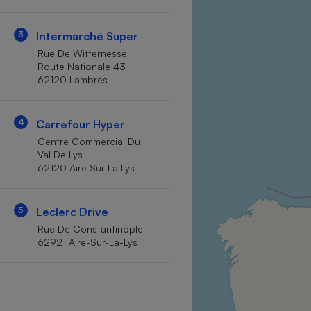
Internet
3
Intermarché Super
Gros électroménager
Téléphonie
Rue De Witternesse
Petit électroménager 
Route Nationale 43
Complément
62120 Lambres
alimentaire
Mutuelle
Assurance emprunteu
4
Carrefour Hyper
Centre Commercial Du
Val De Lys
62120 Aire Sur La Lys
Matelas
Champa
boutei
Banque 
5
Leclerc Drive
Téléviseur
Rue De Constantinople
Antimoustique
62921 Aire-Sur-La-Lys
Lave-linge