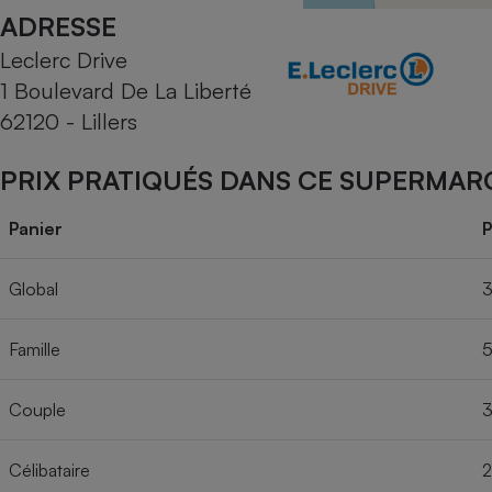
Radiateur électrique
ADRESSE
Leclerc Drive
Téléphone mobile -
1 Boulevard De La Liberté
Smartphone
Plaque de cuisson à
62120 - Lillers
induction
PRIX PRATIQUÉS DANS CE SUPERMAR
Climatiseur -
Panier
P
Ventilateur
Global
3
Antivirus
Famille
5
Climatiseur -
Ventilateur
Couple
3
Célibataire
2