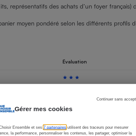
its, représentatifs des achats d’un foyer français
u panier moyen pondéré selon les différents profils
s
Réfrigérateur
Évaluation
Continuer sans accept
Gérer mes cookies
Choisir Ensemble et ses
7 partenaires
utilisent des traceurs pour mesurer
ience, la performance, personnaliser les contenus, les partager, optimiser la