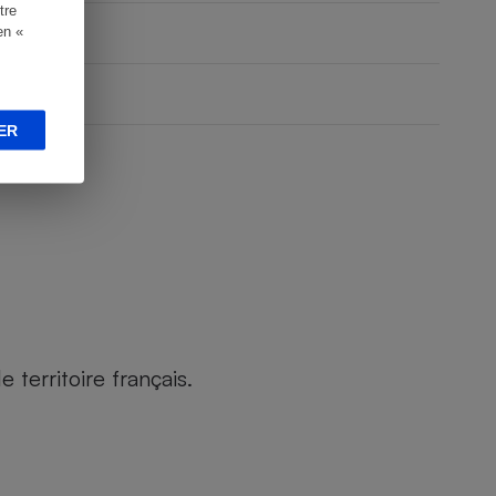
tre
en «
ER
territoire français.