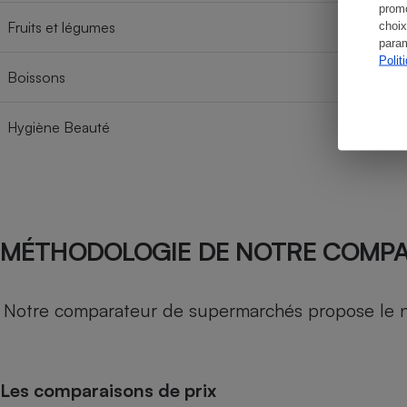
promo
Fruits et légumes
choix
param
Polit
Boissons
Hygiène Beauté
MÉTHODOLOGIE DE NOTRE COMP
Notre comparateur de supermarchés propose le nive
Les comparaisons de prix