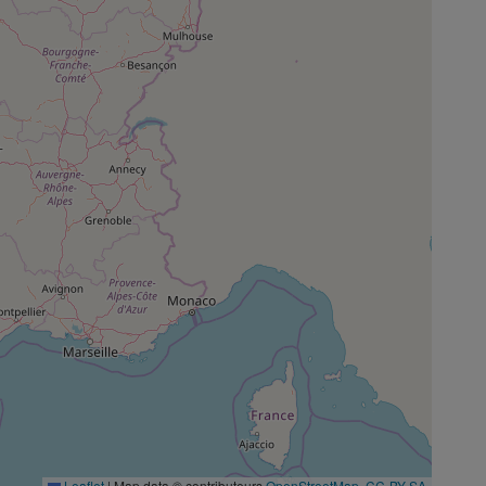
Leaflet
|
Map data © contributeurs
OpenStreetMap
,
CC-BY-SA