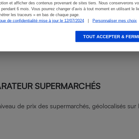
tion et afficher des contenus provenant de sites tiers. Nous conserverons vo
 pendant 6 mois. Vous pourrez changer d’avis à tout moment en utilisant le li
étrer les traceurs » en bas de chaque page.
ique de confidentialité mise à jour le 12/07/2024
|
Personnaliser mes choix
TOUT ACCEPTER & FERM
ARATEUR SUPERMARCHÉS
au de prix des supermarchés, géolocalisés sur le 