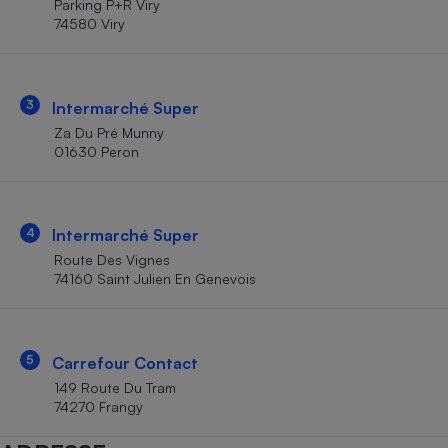
Parking P+R Viry
Téléphone mobile -
74580 Viry
Smartphone
Plaque de cuisson à
induction
3
Intermarché Super
Za Du Pré Munny
Climatiseur -
01630 Peron
Ventilateur
Antivirus
4
Intermarché Super
Route Des Vignes
Climatiseur -
Ventilateur
74160 Saint Julien En Genevois
5
Carrefour Contact
149 Route Du Tram
74270 Frangy