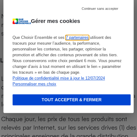
Continuer sans accepter
Notre comparateur de supermarchés propose le
Gérer mes cookies
niveau de prix des supermarchés, géolocalisés
sur le territoire français.
Que Choisir Ensemble et ses
7 partenaires
utilisent des
traceurs pour mesurer l’audience, la performance,
personnaliser les contenus, les partager, optimiser la
promotion et afficher des contenus provenant de sites tiers.
Les comparaisons de prix
Nous conserverons votre choix pendant 6 mois. Vous pourrez
changer d’avis à tout moment en utilisant le lien « paramétrer
les traceurs » en bas de chaque page.
Les comparaisons sont réalisées sur l’ensemble
Politique de confidentialité mise à jour le 12/07/2024
Personnaliser mes choix
des produits des magasins. Les produits de
marques de distributeurs (MDD) sont comparés à
TOUT ACCEPTER & FERMER
leurs équivalents chez leurs concurrents.
Chaque jour, les prix de tous les produits sont
relevés par Internet, sur les services drives (1) des
principales enseignes de la grande distribution