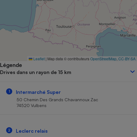
Petit électroménager - U
Complément
alimentaire
Mutuelle
Assurance emprunteur
Matelas
Leaflet
|
Map data © contributeurs
OpenStreetMap
,
CC-BY-SA
Champagne
Légende
bouteille
Banque en 
Drives dans un rayon de 15 km
Téléviseur
Antimoustique
Lave-linge
1
Intermarché Super
50 Chemin Des Grands Chavannoux Zac
74520 Vulbens
Radiateur électrique
2
Leclerc relais