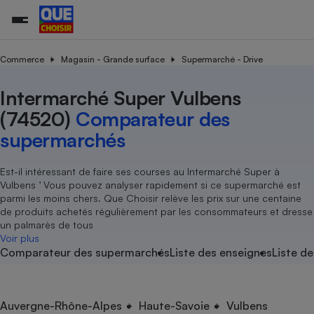
Commerce
Magasin - Grande surface
Supermarché - Drive
Intermarché Super Vulbens
Additifs a
Comparate
Comparatif
Comparateu
Comparatif
Comparateu
Comparatif
Comparati
Substances
Toutes les actualités
Tous les services
Tous nos combats
L’association
Organismes de défense 
Train
supermarc
cosmétiqu
(74520)
Comparateur des
Comparateu
Achat - Vente - Travaux
Démarche administrative
Enquêtes
Nos actions
Nos missions
Système judiciaire
Transport aérien
gratuit
supermarchés
Copropriété
Famille
Guides d'achat
Nos grandes victoires
Notre méthodologie
Location
Senior
Comparateu
Comparate
Comparati
Comparatif
Comparate
Comparatif
Comparatif
Est-il intéressant de faire ses courses au Intermarché Super à
Conseils
Les billets de la présidente
Notre financement
supermarc
électrique
Vulbens ’ Vous pouvez analyser rapidement si ce supermarché est
Service marchand
Magasin - Grande surfac
Sport
Soumettre un litige
Brèves
Nos associations locales
Nos partenaires
parmi les moins chers. Que Choisir relève les prix sur une centaine
Air
Marketing - Fidélisation
Vacances - Tourisme
Lettres types
de produits achetés régulièrement par les consommateurs et dresse
Nous rejoindre
Nous rejoindre
Déchet
un palmarès de tous
Méthode de vente - Abu
Rencontrer une association locale
Comparate
Comparatif
Comparatif
Comparatif
Comparatif
Voir plus
En savoir plus sur Que Choisir Ensemble
Eau
Comparateur des supermarchés
Liste des enseignes
Liste de
s
Agriculture
Achat - Vente - Location
Energie
Nutrition
Assurance auto
-nous ?
Produit alimentaire
Carburant
Comparati
Comparati
Comparati
Comparate
Auvergne-Rhône-Alpes
Haute-Savoie
Vulbens