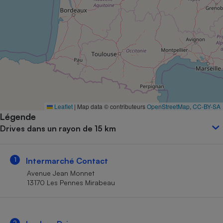
Petit électroménager - U
Complément
alimentaire
Mutuelle
Assurance emprunteur
Matelas
Champagne
Leaflet
|
Map data © contributeurs
OpenStreetMap
,
CC-BY-SA
bouteille
Banque en 
Légende
Drives dans un rayon de 15 km
Téléviseur
Antimoustique
Lave-linge
1
Intermarché Contact
Avenue Jean Monnet
13170 Les Pennes Mirabeau
Radiateur électrique
2