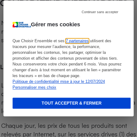
COMPARATEUR SUPERMARCHÉS
Continuer sans accepter
Notre comparateur de supermarchés propose le
Gérer mes cookies
niveau de prix des supermarchés, géolocalisés
sur le territoire français.
Que Choisir Ensemble et ses
7 partenaires
utilisent des
traceurs pour mesurer l’audience, la performance,
personnaliser les contenus, les partager, optimiser la
promotion et afficher des contenus provenant de sites tiers.
Nous conserverons votre choix pendant 6 mois. Vous pourrez
Les comparaisons de prix
changer d’avis à tout moment en utilisant le lien « paramétrer
les traceurs » en bas de chaque page.
Politique de confidentialité mise à jour le 12/07/2024
Les comparaisons sont réalisées sur l’ensemble
Personnaliser mes choix
des produits des magasins. Les produits de
marques de distributeurs (MDD) sont comparés à
TOUT ACCEPTER & FERMER
leurs équivalents chez leurs concurrents.
Chaque jour, les prix de tous les produits sont
relevés par Internet, sur les services drives (1) des