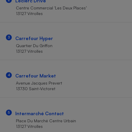
Leclerc Drive
Téléphone mobile -
Smartphone
Centre Commercial ’Les Deux Places’
Plaque de cuisson à
13127 Vitrolles
induction
3
Carrefour Hyper
Climatiseur -
Quartier Du Griffon
Ventilateur
13127 Vitrolles
Antivirus
4
Carrefour Market
Climatiseur -
Ventilateur
Avenue Jacques Prevert
13730 Saint-Victoret
5
Intermarché Contact
Place Du Marché Centre Urbain
13127 Vitrolles