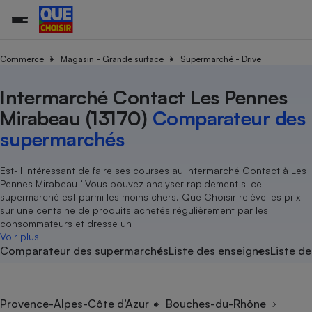
Commerce
Magasin - Grande surface
Supermarché - Drive
Intermarché Contact Les Pennes
Additifs a
Comparate
Comparatif
Comparateu
Comparatif
Comparateu
Comparatif
Comparati
Substances
Toutes les actualités
Tous les services
Tous nos combats
L’association
Organismes de défense 
Train
supermarc
cosmétiqu
Mirabeau (13170)
Comparateur des
Comparateu
Achat - Vente - Travaux
Démarche administrative
Enquêtes
Nos actions
Nos missions
Système judiciaire
Transport aérien
gratuit
supermarchés
Copropriété
Famille
Guides d'achat
Nos grandes victoires
Notre méthodologie
Location
Senior
Comparateu
Comparate
Comparati
Comparatif
Comparate
Comparatif
Comparatif
Est-il intéressant de faire ses courses au Intermarché Contact à Les
Conseils
Les billets de la présidente
Notre financement
supermarc
électrique
Pennes Mirabeau ’ Vous pouvez analyser rapidement si ce
Service marchand
Magasin - Grande surfac
Sport
Soumettre un litige
Brèves
Nos associations locales
Nos partenaires
supermarché est parmi les moins chers. Que Choisir relève les prix
Air
Marketing - Fidélisation
Vacances - Tourisme
Lettres types
sur une centaine de produits achetés régulièrement par les
Nous rejoindre
Nous rejoindre
Déchet
consommateurs et dresse un
Méthode de vente - Abu
Rencontrer une association locale
Comparate
Comparatif
Comparatif
Comparatif
Comparatif
Voir plus
En savoir plus sur Que Choisir Ensemble
Eau
Comparateur des supermarchés
Liste des enseignes
Liste de
s
Agriculture
Achat - Vente - Location
Energie
Nutrition
Assurance auto
-nous ?
Produit alimentaire
Carburant
Comparati
Comparati
Comparati
Comparate
Provence-Alpes-Côte d’Azur
Bouches-du-Rhône