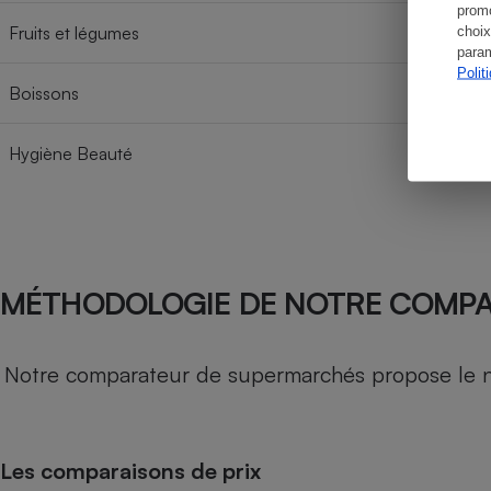
promo
Fruits et légumes
choix
param
Polit
Boissons
Hygiène Beauté
MÉTHODOLOGIE DE NOTRE COMP
Notre comparateur de supermarchés propose le nive
Les comparaisons de prix