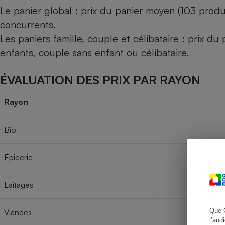
Le panier global : prix du panier moyen (103 produ
concurrents.
Les paniers famille, couple et célibataire : prix d
Cafetière à expresso
enfants, couple sans enfant ou célibataire.
ÉVALUATION DES PRIX PAR RAYON
Rayon
Bio
Robot ménager
Épicerie
Laitages
Que 
Viandes
l’aud