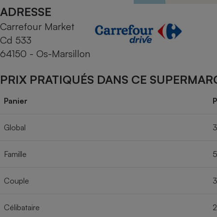
Radiateur électrique
ADRESSE
Carrefour Market
Téléphone mobile -
Cd 533
Smartphone
Plaque de cuisson à
64150 - Os-Marsillon
induction
PRIX PRATIQUÉS DANS CE SUPERMAR
Climatiseur -
Panier
P
Ventilateur
Global
3
Antivirus
Famille
5
Climatiseur -
Ventilateur
Couple
3
Célibataire
2