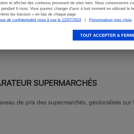
tion et afficher des contenus provenant de sites tiers. Nous conserverons vo
 pendant 6 mois. Vous pourrez changer d’avis à tout moment en utilisant le li
étrer les traceurs » en bas de chaque page.
ique de confidentialité mise à jour le 12/07/2024
|
Personnaliser mes choix
TOUT ACCEPTER & FERM
ARATEUR SUPERMARCHÉS
au de prix des supermarchés, géolocalisés sur le 