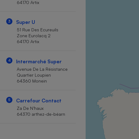
64170 Artix
Internet
Gros électroménager
Téléphonie
3
Super U
Petit électroménager 
51 Rue Des Ecureuils
Complément
Zone Eurolacq 2
alimentaire
64170 Artix
Mutuelle
Assurance emprunteu
4
Intermarché Super
Avenue De La Résistance
Quartier Loupien
Matelas
Champa
64360 Monein
boutei
Banque 
Téléviseur
5
Carrefour Contact
Antimoustique
Za De N’haux
Lave-linge
64370 arthez-de-béarn