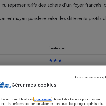
its, représentatifs des achats d’un foyer français
u panier moyen pondéré selon les différents profils
s
Réfrigérateur
Évaluation
Continuer sans accept
Gérer mes cookies
Choisir Ensemble et ses
7 partenaires
utilisent des traceurs pour mesurer
ience, la performance, personnaliser les contenus, les partager, optimiser la