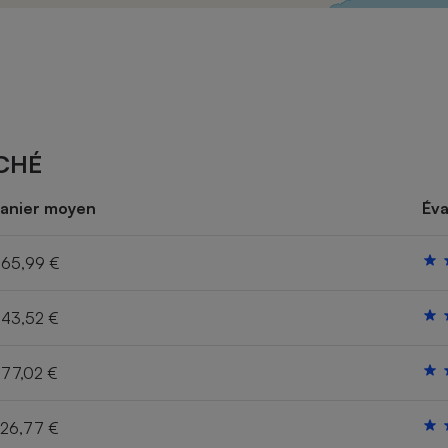
Électricité - Gaz
Appareil photo
numérique
Four encastrable
CHÉ
Lessive
anier moyen
Éva
65,99 €
43,52 €
Aspirateur
77,02 €
26,77 €