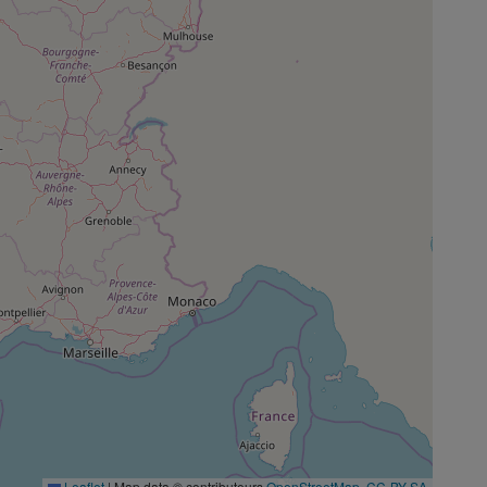
Leaflet
|
Map data © contributeurs
OpenStreetMap
,
CC-BY-SA