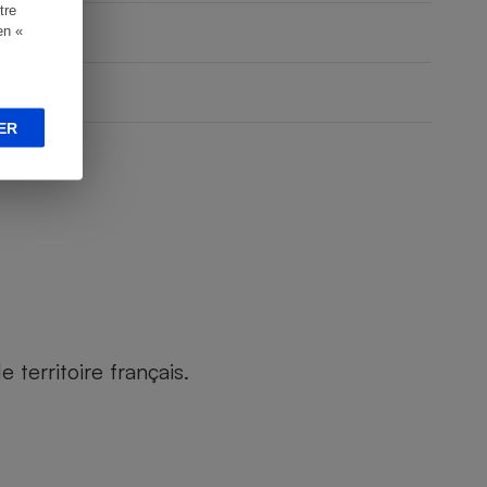
tre
en «
ER
territoire français.