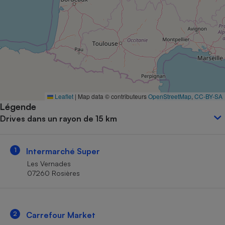
Petit électroménager - U
Complément
alimentaire
Mutuelle
Assurance emprunteur
Matelas
Leaflet
|
Map data © contributeurs
OpenStreetMap
,
CC-BY-SA
Champagne
Légende
bouteille
Banque en 
Drives dans un rayon de 15 km
Téléviseur
Antimoustique
Lave-linge
1
Intermarché Super
Les Vernades
07260 Rosières
Radiateur électrique
2
Carrefour Market