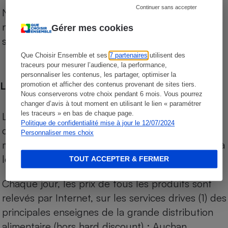
Continuer sans accepter
Notre comparateur de supermarchés propose le
niveau de prix des supermarchés, géolocalisés
Gérer mes cookies
sur le territoire français.
Que Choisir Ensemble et ses
7 partenaires
utilisent des
traceurs pour mesurer l’audience, la performance,
personnaliser les contenus, les partager, optimiser la
Les comparaisons de prix
promotion et afficher des contenus provenant de sites tiers.
Nous conserverons votre choix pendant 6 mois. Vous pourrez
changer d’avis à tout moment en utilisant le lien « paramétrer
les traceurs » en bas de chaque page.
Les comparaisons sont réalisées sur l’ensemble
Politique de confidentialité mise à jour le 12/07/2024
des produits des magasins. Les produits de
Personnaliser mes choix
marques de distributeurs (MDD) sont comparés à
leurs équivalents chez leurs concurrents.
TOUT ACCEPTER & FERMER
Chaque jour, les prix de tous les produits sont
relevés par Internet, sur les services drives (1) des
principales enseignes de la grande distribution
alimentaire (hors hard discount) : Auchan,