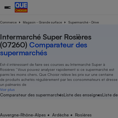
Commerce
Magasin - Grande surface
Supermarché - Drive
Intermarché Super Rosières
Additifs a
Comparate
Comparatif
Comparateu
Comparatif
Comparateu
Comparatif
Comparati
Substances
Toutes les actualités
Tous les services
Tous nos combats
L’association
Organismes de défense 
Train
supermarc
cosmétiqu
(07260)
Comparateur des
Comparateu
Achat - Vente - Travaux
Démarche administrative
Enquêtes
Nos actions
Nos missions
Système judiciaire
Transport aérien
gratuit
supermarchés
Copropriété
Famille
Guides d'achat
Nos grandes victoires
Notre méthodologie
Location
Senior
Comparateu
Comparate
Comparati
Comparatif
Comparate
Comparatif
Comparatif
Est-il intéressant de faire ses courses au Intermarché Super à
Conseils
Les billets de la présidente
Notre financement
supermarc
électrique
Rosières ’ Vous pouvez analyser rapidement si ce supermarché est
Service marchand
Magasin - Grande surfac
Sport
Soumettre un litige
Brèves
Nos associations locales
Nos partenaires
parmi les moins chers. Que Choisir relève les prix sur une centaine
Air
Marketing - Fidélisation
Vacances - Tourisme
Lettres types
de produits achetés régulièrement par les consommateurs et dresse
Nous rejoindre
Nous rejoindre
Déchet
un palmarès de
Méthode de vente - Abu
Rencontrer une association locale
Comparate
Comparatif
Comparatif
Comparatif
Comparatif
Voir plus
En savoir plus sur Que Choisir Ensemble
Eau
Comparateur des supermarchés
Liste des enseignes
Liste de
s
Agriculture
Achat - Vente - Location
Energie
Nutrition
Assurance auto
-nous ?
Produit alimentaire
Carburant
Comparati
Comparati
Comparati
Comparate
Auvergne-Rhône-Alpes
Ardèche
Rosières