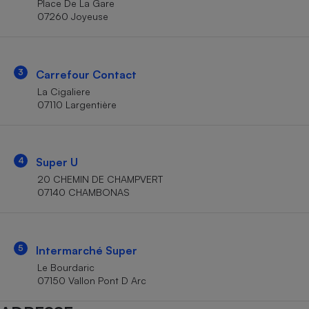
Place De La Gare
Téléphone mobile -
07260 Joyeuse
Smartphone
Plaque de cuisson à
induction
3
Carrefour Contact
La Cigaliere
Climatiseur -
07110 Largentière
Ventilateur
Antivirus
4
Super U
20 CHEMIN DE CHAMPVERT
Climatiseur -
Ventilateur
07140 CHAMBONAS
5
Intermarché Super
Le Bourdaric
07150 Vallon Pont D Arc