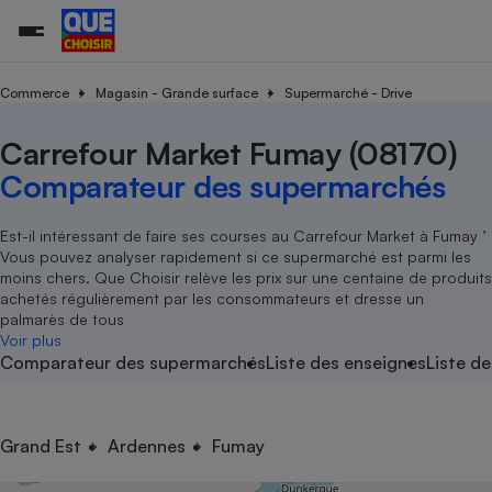
Commerce
Magasin - Grande surface
Supermarché - Drive
Carrefour Market Fumay (08170)
Additifs a
Comparate
Comparatif
Comparateu
Comparatif
Comparateu
Comparatif
Comparati
Substances
Toutes les actualités
Tous les services
Tous nos combats
L’association
Organismes de défense 
Train
supermarc
cosmétiqu
Comparateur des supermarchés
Comparateu
Achat - Vente - Travaux
Démarche administrative
Enquêtes
Nos actions
Nos missions
Système judiciaire
Transport aérien
gratuit
Copropriété
Famille
Guides d'achat
Nos grandes victoires
Notre méthodologie
Est-il intéressant de faire ses courses au Carrefour Market à Fumay ’
Location
Senior
Vous pouvez analyser rapidement si ce supermarché est parmi les
Comparateu
Comparate
Comparati
Comparatif
Comparate
Comparatif
Comparatif
Conseils
Les billets de la présidente
Notre financement
moins chers. Que Choisir relève les prix sur une centaine de produits
supermarc
électrique
Service marchand
Magasin - Grande surfac
Sport
Soumettre un litige
achetés régulièrement par les consommateurs et dresse un
Brèves
Nos associations locales
Nos partenaires
Air
palmarès de tous
Marketing - Fidélisation
Vacances - Tourisme
Lettres types
Voir plus
Nous rejoindre
Nous rejoindre
Déchet
Comparateur des supermarchés
Liste des enseignes
Liste de
Méthode de vente - Abu
Rencontrer une association locale
Comparate
Comparatif
Comparatif
Comparatif
Comparatif
En savoir plus sur Que Choisir Ensemble
Eau
s
Agriculture
Achat - Vente - Location
Energie
Nutrition
Assurance auto
Grand Est
Ardennes
Fumay
-nous ?
Produit alimentaire
Carburant
Comparati
Comparati
Comparati
Comparate