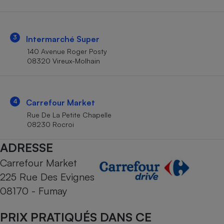
Téléphone mobile -
Smartphone
Plaque de cuisson à
induction
3
Intermarché Super
140 Avenue Roger Posty
08320 Vireux-Molhain
Climatiseur -
Ventilateur
4
Carrefour Market
Antivirus
Rue De La Petite Chapelle
08230 Rocroi
Climatiseur -
Ventilateur
ADRESSE
Carrefour Market
225 Rue Des Evignes
08170 - Fumay
PRIX PRATIQUÉS DANS CE