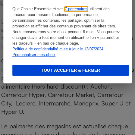
Les comparaisons de prix
Que Choisir Ensemble et ses
7 partenaires
utilisent des
traceurs pour mesurer l’audience, la performance,
Les comparaisons sont réalisées sur l’ensemble
personnaliser les contenus, les partager, optimiser la
promotion et afficher des contenus provenant de sites tiers.
des produits des magasins. Les produits de
Nous conserverons votre choix pendant 6 mois. Vous pourrez
marques de distributeurs (MDD) sont comparés à
changer d’avis à tout moment en utilisant le lien « paramétrer
les traceurs » en bas de chaque page.
leurs équivalents chez leurs concurrents.
Politique de confidentialité mise à jour le 12/07/2024
Personnaliser mes choix
Chaque jour, les prix de tous les produits sont
relevés par Internet, sur les services drives (1) des
TOUT ACCEPTER & FERMER
principales enseignes de la grande distribution
alimentaire (hors hard discount) : Auchan,
Carrefour Hyper, Carrefour Market, Carrefour
City, Leclerc, Intermarché, Monoprix, Super U et
Hyper U.
Le palmarès des magasins est actualisé chaque
semaine sur la base des relevés de la semaine.