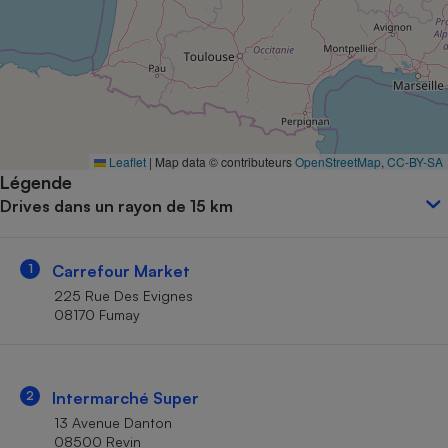
Petit électroménager - U
Complément
alimentaire
Mutuelle
Assurance emprunteur
Leaflet
|
Map data © contributeurs
OpenStreetMap
,
CC-BY-SA
Légende
Matelas
Champagne
Drives dans un rayon de 15 km
bouteille
Banque en 
Téléviseur
1
Carrefour Market
Antimoustique
Lave-linge
225 Rue Des Evignes
08170 Fumay
Radiateur électrique
2
Intermarché Super
13 Avenue Danton
08500 Revin