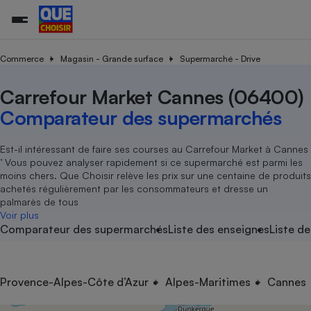
Commerce
Magasin - Grande surface
Supermarché - Drive
Carrefour Market Cannes (06400)
Additifs a
Comparate
Comparatif
Comparateu
Comparatif
Comparateu
Comparatif
Comparati
Substances
Toutes les actualités
Tous les services
Tous nos combats
L’association
Organismes de défense 
Train
supermarc
cosmétiqu
Comparateur des supermarchés
Comparateu
Achat - Vente - Travaux
Démarche administrative
Enquêtes
Nos actions
Nos missions
Système judiciaire
Transport aérien
gratuit
Copropriété
Famille
Guides d'achat
Nos grandes victoires
Notre méthodologie
Est-il intéressant de faire ses courses au Carrefour Market à Cannes
Location
Senior
’ Vous pouvez analyser rapidement si ce supermarché est parmi les
Comparateu
Comparate
Comparati
Comparatif
Comparate
Comparatif
Comparatif
Conseils
Les billets de la présidente
Notre financement
moins chers. Que Choisir relève les prix sur une centaine de produits
supermarc
électrique
Service marchand
Magasin - Grande surfac
Sport
Soumettre un litige
achetés régulièrement par les consommateurs et dresse un
Brèves
Nos associations locales
Nos partenaires
Air
palmarès de tous
Marketing - Fidélisation
Vacances - Tourisme
Lettres types
Voir plus
Nous rejoindre
Nous rejoindre
Déchet
Comparateur des supermarchés
Liste des enseignes
Liste de
Méthode de vente - Abu
Rencontrer une association locale
Comparate
Comparatif
Comparatif
Comparatif
Comparatif
En savoir plus sur Que Choisir Ensemble
Eau
s
Agriculture
Achat - Vente - Location
Energie
Nutrition
Assurance auto
Provence-Alpes-Côte d’Azur
Alpes-Maritimes
Cannes
-nous ?
Produit alimentaire
Carburant
Comparati
Comparati
Comparati
Comparate