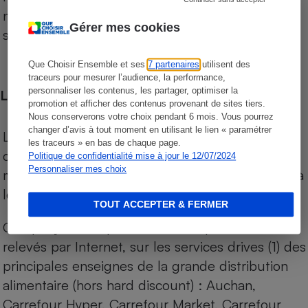
niveau de prix des supermarchés, géolocalisés
Gérer mes cookies
sur le territoire français.
Que Choisir Ensemble et ses
7 partenaires
utilisent des
traceurs pour mesurer l’audience, la performance,
personnaliser les contenus, les partager, optimiser la
Les comparaisons de prix
promotion et afficher des contenus provenant de sites tiers.
Nous conserverons votre choix pendant 6 mois. Vous pourrez
changer d’avis à tout moment en utilisant le lien « paramétrer
Les comparaisons sont réalisées sur l’ensemble
les traceurs » en bas de chaque page.
des produits des magasins. Les produits de
Politique de confidentialité mise à jour le 12/07/2024
Personnaliser mes choix
marques de distributeurs (MDD) sont comparés à
leurs équivalents chez leurs concurrents.
TOUT ACCEPTER & FERMER
Chaque jour, les prix de tous les produits sont
relevés par Internet, sur les services drives (1) des
principales enseignes de la grande distribution
alimentaire (hors hard discount) : Auchan,
Carrefour Hyper, Carrefour Market, Carrefour