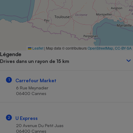
Petit électroménager - U
Complément
alimentaire
Mutuelle
Assurance emprunteur
Leaflet
|
Map data © contributeurs
OpenStreetMap
,
CC-BY-SA
Légende
Matelas
Champagne
Drives dans un rayon de 15 km
bouteille
Banque en 
Téléviseur
1
Carrefour Market
Antimoustique
Lave-linge
6 Rue Meynadier
06400 Cannes
Radiateur électrique
2
U Express
20 Avenue Du Petit Juas
06400 Cannes