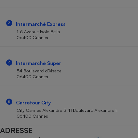
Téléphone mobile -
Smartphone
Plaque de cuisson à
induction
3
Intermarché Express
1-5 Avenue Isola Bella
06400 Cannes
Climatiseur -
Ventilateur
4
Intermarché Super
Antivirus
54 Boulevard d’Alsace
06400 Cannes
Climatiseur -
Ventilateur
5
Carrefour City
City Cannes Alexandre 3 41 Boulevard Alexandre Iii
06400 Cannes
ADRESSE