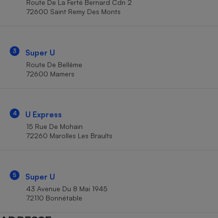
Route De La Ferté Bernard Cdn 2
Téléphone mobile -
72600 Saint Remy Des Monts
Smartphone
Plaque de cuisson à
induction
3
Super U
Route De Bellême
Climatiseur -
72600 Mamers
Ventilateur
Antivirus
4
U Express
15 Rue De Mohain
Climatiseur -
Ventilateur
72260 Marolles Les Braults
5
Super U
43 Avenue Du 8 Mai 1945
72110 Bonnétable