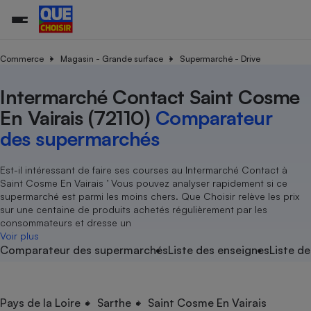
Commerce
Magasin - Grande surface
Supermarché - Drive
Intermarché Contact Saint Cosme
Additifs a
Comparate
Comparatif
Comparateu
Comparatif
Comparateu
Comparatif
Comparati
Substances
Toutes les actualités
Tous les services
Tous nos combats
L’association
Organismes de défense 
Train
supermarc
cosmétiqu
En Vairais (72110)
Comparateur
Comparateu
Achat - Vente - Travaux
Démarche administrative
Enquêtes
Nos actions
Nos missions
Système judiciaire
Transport aérien
gratuit
des supermarchés
Copropriété
Famille
Guides d'achat
Nos grandes victoires
Notre méthodologie
Location
Senior
Comparateu
Comparate
Comparati
Comparatif
Comparate
Comparatif
Comparatif
Est-il intéressant de faire ses courses au Intermarché Contact à
Conseils
Les billets de la présidente
Notre financement
supermarc
électrique
Saint Cosme En Vairais ’ Vous pouvez analyser rapidement si ce
Service marchand
Magasin - Grande surfac
Sport
Soumettre un litige
Brèves
Nos associations locales
Nos partenaires
supermarché est parmi les moins chers. Que Choisir relève les prix
Air
Marketing - Fidélisation
Vacances - Tourisme
Lettres types
sur une centaine de produits achetés régulièrement par les
Nous rejoindre
Nous rejoindre
Déchet
consommateurs et dresse un
Méthode de vente - Abu
Rencontrer une association locale
Comparate
Comparatif
Comparatif
Comparatif
Comparatif
Voir plus
En savoir plus sur Que Choisir Ensemble
Eau
Comparateur des supermarchés
Liste des enseignes
Liste de
s
Agriculture
Achat - Vente - Location
Energie
Nutrition
Assurance auto
-nous ?
Produit alimentaire
Carburant
Comparati
Comparati
Comparati
Comparate
Pays de la Loire
Sarthe
Saint Cosme En Vairais