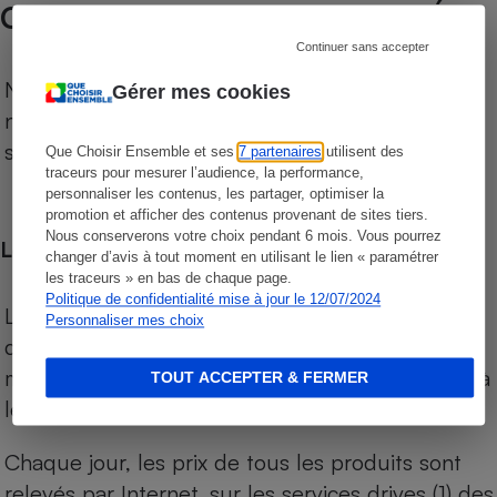
COMPARATEUR SUPERMARCHÉS
Continuer sans accepter
Notre comparateur de supermarchés propose le
Gérer mes cookies
niveau de prix des supermarchés, géolocalisés
sur le territoire français.
Que Choisir Ensemble et ses
7 partenaires
utilisent des
traceurs pour mesurer l’audience, la performance,
personnaliser les contenus, les partager, optimiser la
promotion et afficher des contenus provenant de sites tiers.
Nous conserverons votre choix pendant 6 mois. Vous pourrez
Les comparaisons de prix
changer d’avis à tout moment en utilisant le lien « paramétrer
les traceurs » en bas de chaque page.
Politique de confidentialité mise à jour le 12/07/2024
Les comparaisons sont réalisées sur l’ensemble
Personnaliser mes choix
des produits des magasins. Les produits de
marques de distributeurs (MDD) sont comparés à
TOUT ACCEPTER & FERMER
leurs équivalents chez leurs concurrents.
Chaque jour, les prix de tous les produits sont
relevés par Internet, sur les services drives (1) des