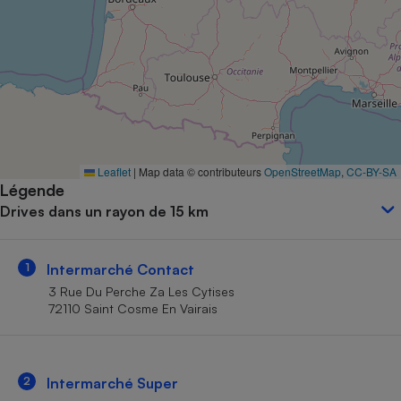
Petit électroménager - U
Complément
alimentaire
Mutuelle
Assurance emprunteur
Matelas
Leaflet
|
Map data © contributeurs
OpenStreetMap
,
CC-BY-SA
Champagne
Légende
bouteille
Banque en 
Drives dans un rayon de 15 km
Téléviseur
Antimoustique
Lave-linge
1
Intermarché Contact
3 Rue Du Perche Za Les Cytises
72110 Saint Cosme En Vairais
Radiateur électrique
2
Intermarché Super