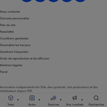
Téléphone mobile -
Smartphone
Plaque de cuisson à
Nous contacter
induction
Données personnelles
Plan du site
Newsletter
Climatiseur -
Conditions générales
Ventilateur
Paramétrer les traceurs
Questions fréquentes
Antivirus
Droits de reproduction et de diffusion
Climatiseur -
Mentions légales
Ventilateur
Panel
Association indépendante de l’État, des syndicats, des producteurs et des
distributeurs depuis 1951.
Tests
Actus
Services
Nos combats
Rechercher