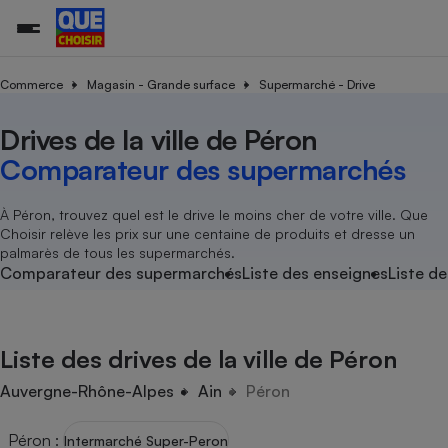
Commerce
Magasin - Grande surface
Supermarché - Drive
Drives de la ville de Péron
Additifs a
Comparate
Comparatif
Comparateu
Comparatif
Comparateu
Comparatif
Comparati
Substances
Toutes les actualités
Tous les services
Tous nos combats
L’association
Organismes de défense 
Train
supermarc
cosmétiqu
Comparateur des supermarchés
Comparateu
Achat - Vente - Travaux
Démarche administrative
Enquêtes
Nos actions
Nos missions
Système judiciaire
Transport aérien
gratuit
Copropriété
Famille
Guides d'achat
Nos grandes victoires
Notre méthodologie
À Péron, trouvez quel est le drive le moins cher de votre ville. Que
Location
Senior
Choisir relève les prix sur une centaine de produits et dresse un
Comparateu
Comparate
Comparati
Comparatif
Comparate
Comparatif
Comparatif
Conseils
Les billets de la présidente
Notre financement
palmarès de tous les supermarchés.
supermarc
électrique
Service marchand
Magasin - Grande surfac
Sport
Soumettre un litige
Comparateur des supermarchés
Liste des enseignes
Liste de
Brèves
Nos associations locales
Nos partenaires
Air
Marketing - Fidélisation
Vacances - Tourisme
Lettres types
Nous rejoindre
Nous rejoindre
Déchet
Méthode de vente - Abu
Rencontrer une association locale
Comparate
Comparatif
Comparatif
Comparatif
Comparatif
En savoir plus sur Que Choisir Ensemble
Liste des drives de la ville de Péron
Eau
s
Agriculture
Achat - Vente - Location
Energie
Auvergne-Rhône-Alpes
Ain
Péron
Nutrition
Assurance auto
-nous ?
Produit alimentaire
Carburant
Comparati
Comparati
Comparati
Comparate
Péron
:
Intermarché Super-Peron