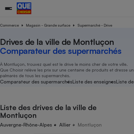
Commerce
Magasin - Grande surface
Supermarché - Drive
Drives de la ville de Montluçon
Additifs a
Comparate
Comparatif
Comparateu
Comparatif
Comparateu
Comparatif
Comparati
Substances
Toutes les actualités
Tous les services
Tous nos combats
L’association
Organismes de défense 
Train
supermarc
cosmétiqu
Comparateur des supermarchés
Comparateu
Achat - Vente - Travaux
Démarche administrative
Enquêtes
Nos actions
Nos missions
Système judiciaire
Transport aérien
gratuit
Copropriété
Famille
Guides d'achat
Nos grandes victoires
Notre méthodologie
À Montluçon, trouvez quel est le drive le moins cher de votre ville.
Location
Senior
Que Choisir relève les prix sur une centaine de produits et dresse un
Comparateu
Comparate
Comparati
Comparatif
Comparate
Comparatif
Comparatif
Conseils
Les billets de la présidente
Notre financement
palmarès de tous les supermarchés.
supermarc
électrique
Service marchand
Magasin - Grande surfac
Sport
Soumettre un litige
Comparateur des supermarchés
Liste des enseignes
Liste de
Brèves
Nos associations locales
Nos partenaires
Air
Marketing - Fidélisation
Vacances - Tourisme
Lettres types
Nous rejoindre
Nous rejoindre
Déchet
Méthode de vente - Abu
Rencontrer une association locale
Comparate
Comparatif
Comparatif
Comparatif
Comparatif
En savoir plus sur Que Choisir Ensemble
Liste des drives de la ville de
Eau
s
Agriculture
Achat - Vente - Location
Montluçon
Energie
Nutrition
Assurance auto
Auvergne-Rhône-Alpes
Allier
Montluçon
-nous ?
Produit alimentaire
Carburant
Comparati
Comparati
Comparati
Comparate