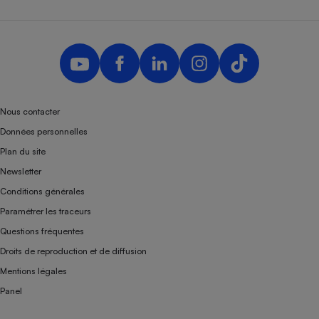
Téléphone mobile -
Smartphone
Plaque de cuisson à
induction
Climatiseur -
Nous contacter
Ventilateur
Données personnelles
Plan du site
Antivirus
Newsletter
Climatiseur -
Conditions générales
Ventilateur
Paramétrer les traceurs
Questions fréquentes
Droits de reproduction et de diffusion
Mentions légales
Panel