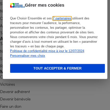
S’abonner au magazine
Gérer mes cookies
Petit électroménager - U
Nos newsletters
Complément
alimentaire
Commander une parution
Que Choisir Ensemble et ses
7 partenaires
utilisent des
Mutuelle
Assurance emprunteur
traceurs pour mesurer l’audience, la performance,
Appli Quel Produit
personnaliser les contenus, les partager, optimiser la
promotion et afficher des contenus provenant de sites tiers.
Tous nos tests de produits
Nous conserverons votre choix pendant 6 mois. Vous pourrez
Accompagner
changer d’avis à tout moment en utilisant le lien « paramétrer
Tous nos comparateurs
les traceurs » en bas de chaque page.
Matelas
Champagne
Nos services
Politique de confidentialité mise à jour le 12/07/2024
bouteille
Banque en 
Personnaliser mes choix
Soumettre un litige
Téléviseur
Rencontrer une association locale
TOUT ACCEPTER & FERMER
Antimoustique
Mobiliser
Lave-linge
Combats
Victoires
Devenir adhérent
Radiateur électrique
Devenir bénévole
Faire un don