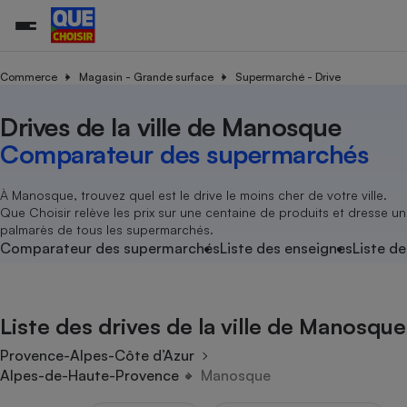
Commerce
Magasin - Grande surface
Supermarché - Drive
Drives de la ville de Manosque
Additifs a
Comparate
Comparatif
Comparateu
Comparatif
Comparateu
Comparatif
Comparati
Substances
Toutes les actualités
Tous les services
Tous nos combats
L’association
Organismes de défense 
Train
supermarc
cosmétiqu
Comparateur des supermarchés
Comparateu
Achat - Vente - Travaux
Démarche administrative
Enquêtes
Nos actions
Nos missions
Système judiciaire
Transport aérien
gratuit
Copropriété
Famille
Guides d'achat
Nos grandes victoires
Notre méthodologie
À Manosque, trouvez quel est le drive le moins cher de votre ville.
Location
Senior
Que Choisir relève les prix sur une centaine de produits et dresse un
Comparateu
Comparate
Comparati
Comparatif
Comparate
Comparatif
Comparatif
Conseils
Les billets de la présidente
Notre financement
palmarès de tous les supermarchés.
supermarc
électrique
Service marchand
Magasin - Grande surfac
Sport
Soumettre un litige
Comparateur des supermarchés
Liste des enseignes
Liste de
Brèves
Nos associations locales
Nos partenaires
Air
Marketing - Fidélisation
Vacances - Tourisme
Lettres types
Nous rejoindre
Nous rejoindre
Déchet
Méthode de vente - Abu
Rencontrer une association locale
Comparate
Comparatif
Comparatif
Comparatif
Comparatif
En savoir plus sur Que Choisir Ensemble
Liste des drives de la ville de Manosque
Eau
s
Agriculture
Achat - Vente - Location
Energie
Provence-Alpes-Côte d’Azur
Nutrition
Assurance auto
Alpes-de-Haute-Provence
Manosque
-nous ?
Produit alimentaire
Carburant
Comparati
Comparati
Comparati
Comparate