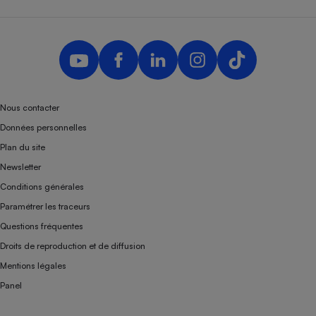
Téléphone mobile -
Smartphone
Plaque de cuisson à
induction
Climatiseur -
Nous contacter
Ventilateur
Données personnelles
Plan du site
Antivirus
Newsletter
Climatiseur -
Conditions générales
Ventilateur
Paramétrer les traceurs
Questions fréquentes
Droits de reproduction et de diffusion
Mentions légales
Panel