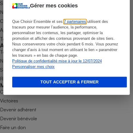
S’abonner au magazine
Gérer mes cookies
Petit électroménager - U
Nos newsletters
Complément
alimentaire
Commander une parution
Que Choisir Ensemble et ses
7 partenaires
utilisent des
Mutuelle
Assurance emprunteur
traceurs pour mesurer l’audience, la performance,
Appli Quel Produit
personnaliser les contenus, les partager, optimiser la
Tous nos tests de produits
promotion et afficher des contenus provenant de sites tiers.
Accompagner
Nous conserverons votre choix pendant 6 mois. Vous pourrez
changer d’avis à tout moment en utilisant le lien « paramétrer
Tous nos comparateurs
les traceurs » en bas de chaque page.
Matelas
Champagne
Nos services
Politique de confidentialité mise à jour le 12/07/2024
bouteille
Personnaliser mes choix
Banque en 
Soumettre un litige
Téléviseur
Rencontrer une association locale
TOUT ACCEPTER & FERMER
Antimoustique
Mobiliser
Lave-linge
Combats
Victoires
Devenir adhérent
Radiateur électrique
Devenir bénévole
Faire un don