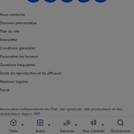
Téléphone mobile -
Smartphone
Plaque de cuisson à
Nous contacter
induction
Données personnelles
Plan du site
Newsletter
Climatiseur -
Conditions générales
Ventilateur
Paramétrer les traceurs
Questions fréquentes
Antivirus
Droits de reproduction et de diffusion
Climatiseur -
Mentions légales
Ventilateur
Panel
Association indépendante de l’État, des syndicats, des producteurs et des
distributeurs depuis 1951.
Tests
Actus
Services
Nos combats
Rechercher