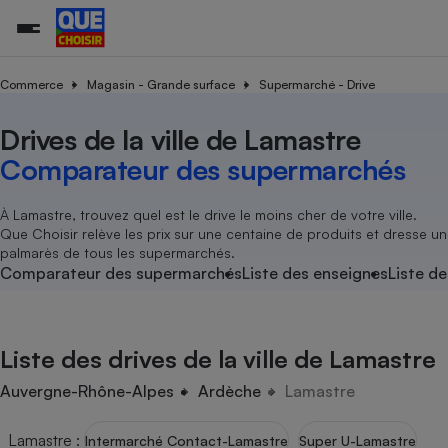
Commerce
Magasin - Grande surface
Supermarché - Drive
Drives de la ville de Lamastre
Additifs a
Comparate
Comparatif
Comparateu
Comparatif
Comparateu
Comparatif
Comparati
Substances
Toutes les actualités
Tous les services
Tous nos combats
L’association
Organismes de défense 
Train
supermarc
cosmétiqu
Comparateur des supermarchés
Comparateu
Achat - Vente - Travaux
Démarche administrative
Enquêtes
Nos actions
Nos missions
Système judiciaire
Transport aérien
gratuit
Copropriété
Famille
Guides d'achat
Nos grandes victoires
Notre méthodologie
À Lamastre, trouvez quel est le drive le moins cher de votre ville.
Location
Senior
Que Choisir relève les prix sur une centaine de produits et dresse un
Comparateu
Comparate
Comparati
Comparatif
Comparate
Comparatif
Comparatif
Conseils
Les billets de la présidente
Notre financement
palmarès de tous les supermarchés.
supermarc
électrique
Service marchand
Magasin - Grande surfac
Sport
Soumettre un litige
Comparateur des supermarchés
Liste des enseignes
Liste de
Brèves
Nos associations locales
Nos partenaires
Air
Marketing - Fidélisation
Vacances - Tourisme
Lettres types
Nous rejoindre
Nous rejoindre
Déchet
Méthode de vente - Abu
Rencontrer une association locale
Comparate
Comparatif
Comparatif
Comparatif
Comparatif
En savoir plus sur Que Choisir Ensemble
Liste des drives de la ville de Lamastre
Eau
s
Agriculture
Achat - Vente - Location
Energie
Auvergne-Rhône-Alpes
Ardèche
Lamastre
Nutrition
Assurance auto
-nous ?
Produit alimentaire
Carburant
Comparati
Comparati
Comparati
Comparate
Lamastre
:
Intermarché Contact-Lamastre
Super U-Lamastre