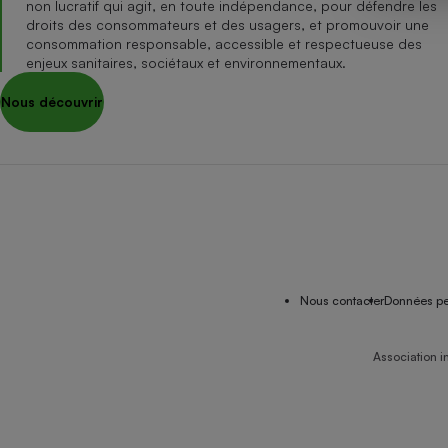
non lucratif qui agit, en toute indépendance, pour défendre les
Internet
droits des consommateurs et des usagers, et promouvoir une
consommation responsable, accessible et respectueuse des
Gros électroménager
Téléphonie
enjeux sanitaires, sociétaux et environnementaux.
Petit électroménager 
Nous découvrir
Complément
alimentaire
Mutuelle
Assurance emprunteu
Matelas
Champa
boutei
Banque 
Nous contacter
Données pe
Téléviseur
Antimoustique
Lave-linge
Association i