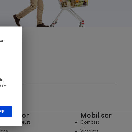
er
tre
en «
ER
mpagner
Mobiliser
s comparateurs
Combats
ices
Victoires