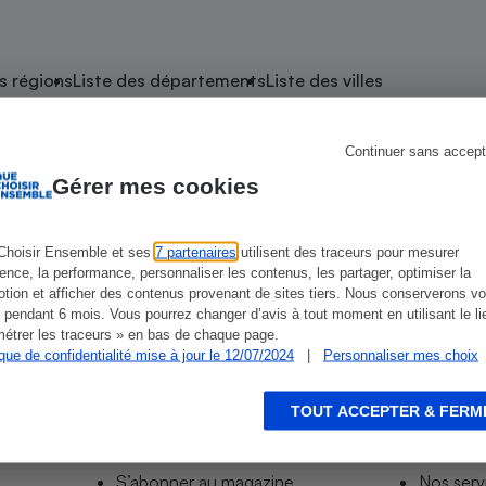
atif sèche-linge
atif smartphone
atif nettoyeur haute
ateur mutuelle
on
s régions
Liste des départements
Liste des villes
Réparation
Obsèques - Pompes
teur des devis d’opticiens
Continuer sans accept
e Château-Porcien
funèbres
eur-congélateur
dio
 robot
Gérer mes cookies
nduction
son
ranulés
irante
e multifonction
électrique
Choisir Ensemble et ses
7 partenaires
utilisent des traceurs pour mesurer
ience, la performance, personnaliser les contenus, les partager, optimiser la
Panneaux
r mobile
r portable
tion et afficher des contenus provenant de sites tiers. Nous conserverons vo
photovoltaïques
 pendant 6 mois. Vous pourrez changer d’avis à tout moment en utilisant le li
 Médicament
 balai
étrer les traceurs » en bas de chaque page.
ique de confidentialité mise à jour le 12/07/2024
|
Personnaliser mes choix
omplémentaire santé
 traîneau
ctile
Circuits courts et
alimentation locale
Puériculture - Produit
 automatique
pour bébé
TOUT ACCEPTER & FERM
Informer
Acco
Banque en ligne
seur
S’abonner au site
Tous no
vapeur
S’abonner au magazine
Nos serv