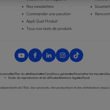
Nos newsletters
Soumettr
Commander une parution
Rencontr
Appli Quel Produit
- Ustensile
Foie gras
Tous nos tests de produits
Aide auditive
r
Assurance vie
Poêle à granulés
gne - Comment choisir une
lle de champagne
en ligne
rsonnelles
Plan du site
Newsletter
Conditions générales
Paramétrer les traceurs
Que
Ordinateur portable
Droits de reproduction et de diffusion
Mentions légales
Panel
Crème solaire
Lave-vaisselle
ndépendante de l’État, des syndicats, des producteurs et des distributeurs depuis 