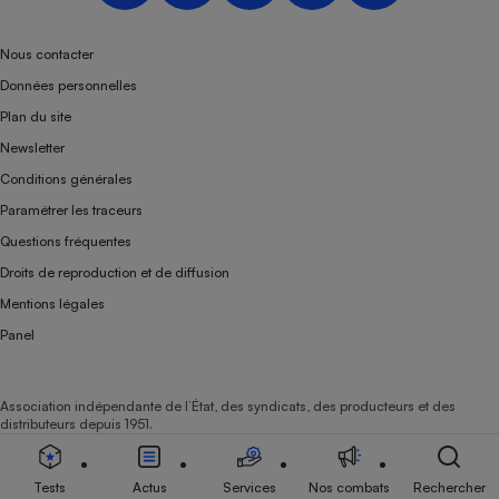
Téléphone mobile -
Smartphone
Plaque de cuisson à
Nous contacter
induction
Données personnelles
Plan du site
Newsletter
Climatiseur -
Conditions générales
Ventilateur
Paramétrer les traceurs
Questions fréquentes
Antivirus
Droits de reproduction et de diffusion
Climatiseur -
Mentions légales
Ventilateur
Panel
Association indépendante de l’État, des syndicats, des producteurs et des
distributeurs depuis 1951.
Tests
Actus
Services
Nos combats
Rechercher