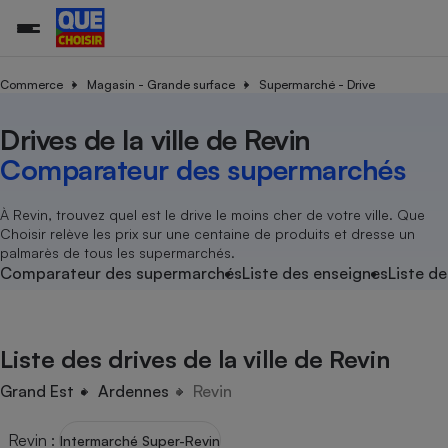
Commerce
Magasin - Grande surface
Supermarché - Drive
Drives de la ville de Revin
Additifs a
Comparate
Comparatif
Comparateu
Comparatif
Comparateu
Comparatif
Comparati
Substances
Toutes les actualités
Tous les services
Tous nos combats
L’association
Organismes de défense 
Train
supermarc
cosmétiqu
Comparateur des supermarchés
Comparateu
Achat - Vente - Travaux
Démarche administrative
Enquêtes
Nos actions
Nos missions
Système judiciaire
Transport aérien
gratuit
Copropriété
Famille
Guides d'achat
Nos grandes victoires
Notre méthodologie
À Revin, trouvez quel est le drive le moins cher de votre ville. Que
Location
Senior
Choisir relève les prix sur une centaine de produits et dresse un
Comparateu
Comparate
Comparati
Comparatif
Comparate
Comparatif
Comparatif
Conseils
Les billets de la présidente
Notre financement
palmarès de tous les supermarchés.
supermarc
électrique
Service marchand
Magasin - Grande surfac
Sport
Soumettre un litige
Comparateur des supermarchés
Liste des enseignes
Liste de
Brèves
Nos associations locales
Nos partenaires
Air
Marketing - Fidélisation
Vacances - Tourisme
Lettres types
Nous rejoindre
Nous rejoindre
Déchet
Méthode de vente - Abu
Rencontrer une association locale
Comparate
Comparatif
Comparatif
Comparatif
Comparatif
En savoir plus sur Que Choisir Ensemble
Liste des drives de la ville de Revin
Eau
s
Agriculture
Achat - Vente - Location
Energie
Grand Est
Ardennes
Revin
Nutrition
Assurance auto
-nous ?
Produit alimentaire
Carburant
Comparati
Comparati
Comparati
Comparate
Revin
:
Intermarché Super-Revin