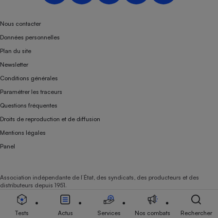
Téléphone mobile -
Smartphone
Plaque de cuisson à
Nous contacter
induction
Données personnelles
Plan du site
Newsletter
Climatiseur -
Conditions générales
Ventilateur
Paramétrer les traceurs
Questions fréquentes
Antivirus
Droits de reproduction et de diffusion
Climatiseur -
Mentions légales
Ventilateur
Panel
Association indépendante de l’État, des syndicats, des producteurs et des
distributeurs depuis 1951.
Tests
Actus
Services
Nos combats
Rechercher