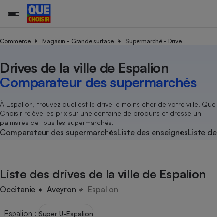
Commerce
Magasin - Grande surface
Supermarché - Drive
Drives de la ville de Espalion
Additifs a
Comparate
Comparatif
Comparateu
Comparatif
Comparateu
Comparatif
Comparati
Substances
Toutes les actualités
Tous les services
Tous nos combats
L’association
Organismes de défense 
Train
supermarc
cosmétiqu
Comparateur des supermarchés
Comparateu
Achat - Vente - Travaux
Démarche administrative
Enquêtes
Nos actions
Nos missions
Système judiciaire
Transport aérien
gratuit
Copropriété
Famille
Guides d'achat
Nos grandes victoires
Notre méthodologie
À Espalion, trouvez quel est le drive le moins cher de votre ville. Que
Location
Senior
Choisir relève les prix sur une centaine de produits et dresse un
Comparateu
Comparate
Comparati
Comparatif
Comparate
Comparatif
Comparatif
Conseils
Les billets de la présidente
Notre financement
palmarès de tous les supermarchés.
supermarc
électrique
Service marchand
Magasin - Grande surfac
Sport
Soumettre un litige
Comparateur des supermarchés
Liste des enseignes
Liste de
Brèves
Nos associations locales
Nos partenaires
Air
Marketing - Fidélisation
Vacances - Tourisme
Lettres types
Nous rejoindre
Nous rejoindre
Déchet
Méthode de vente - Abu
Rencontrer une association locale
Comparate
Comparatif
Comparatif
Comparatif
Comparatif
En savoir plus sur Que Choisir Ensemble
Liste des drives de la ville de Espalion
Eau
s
Agriculture
Achat - Vente - Location
Energie
Occitanie
Aveyron
Espalion
Nutrition
Assurance auto
-nous ?
Produit alimentaire
Carburant
Comparati
Comparati
Comparati
Comparate
Espalion
:
Super U-Espalion