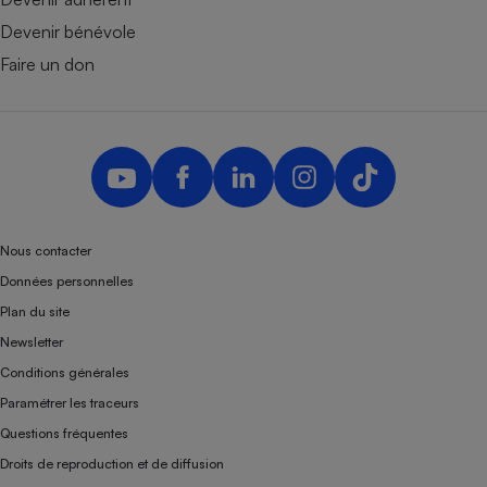
Téléphone mobile -
Smartphone
Devenir bénévole
Plaque de cuisson à
Faire un don
induction
Climatiseur -
Ventilateur
Antivirus
Nous contacter
Données personnelles
Climatiseur -
Ventilateur
Plan du site
Newsletter
Conditions générales
Paramétrer les traceurs
Questions fréquentes
Droits de reproduction et de diffusion