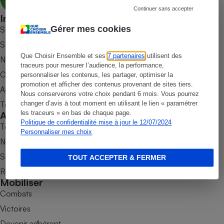
Continuer sans accepter
Petit électroménager - U
Informer
Complément
Gérer mes cookies
S’abonner au site
alimentaire
Mutuelle
S’abonner au magazine
Assurance emprunteur
Que Choisir Ensemble et ses
7 partenaires
utilisent des
Nos newsletters
traceurs pour mesurer l’audience, la performance,
Commander une parution
personnaliser les contenus, les partager, optimiser la
promotion et afficher des contenus provenant de sites tiers.
Appli Quel Produit
Nous conserverons votre choix pendant 6 mois. Vous pourrez
Matelas
Champagne
Tous nos tests de produits
changer d’avis à tout moment en utilisant le lien « paramétrer
bouteille
Accompagner
les traceurs » en bas de chaque page.
Banque en 
Politique de confidentialité mise à jour le 12/07/2024
Tous nos comparateurs
Téléviseur
Personnaliser mes choix
Nos services
Antimoustique
Lave-linge
Soumettre un litige
TOUT ACCEPTER & FERMER
Rencontrer une association locale
Mobiliser
Combats
Radiateur électrique
Victoires
Devenir adhérent