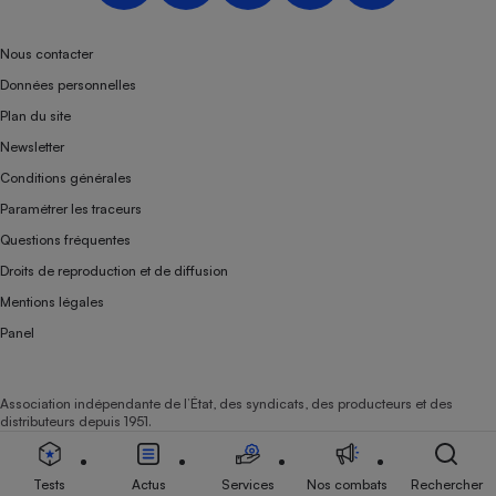
Téléphone mobile -
Smartphone
Plaque de cuisson à
Nous contacter
induction
Données personnelles
Plan du site
Newsletter
Climatiseur -
Conditions générales
Ventilateur
Paramétrer les traceurs
Questions fréquentes
Antivirus
Droits de reproduction et de diffusion
Climatiseur -
Mentions légales
Ventilateur
Panel
Association indépendante de l’État, des syndicats, des producteurs et des
distributeurs depuis 1951.
Tests
Actus
Services
Nos combats
Rechercher