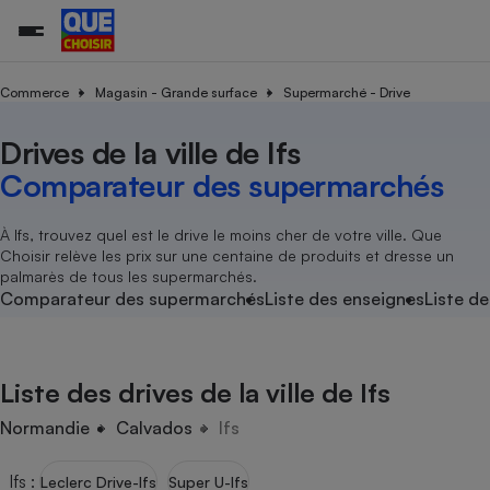
Commerce
Magasin - Grande surface
Supermarché - Drive
Drives de la ville de Ifs
Additifs a
Comparate
Comparatif
Comparateu
Comparatif
Comparateu
Comparatif
Comparati
Substances
Toutes les actualités
Tous les services
Tous nos combats
L’association
Organismes de défense 
Train
supermarc
cosmétiqu
Comparateur des supermarchés
Comparateu
Achat - Vente - Travaux
Démarche administrative
Enquêtes
Nos actions
Nos missions
Système judiciaire
Transport aérien
gratuit
Copropriété
Famille
Guides d'achat
Nos grandes victoires
Notre méthodologie
À Ifs, trouvez quel est le drive le moins cher de votre ville. Que
Location
Senior
Choisir relève les prix sur une centaine de produits et dresse un
Comparateu
Comparate
Comparati
Comparatif
Comparate
Comparatif
Comparatif
Conseils
Les billets de la présidente
Notre financement
palmarès de tous les supermarchés.
supermarc
électrique
Service marchand
Magasin - Grande surfac
Sport
Soumettre un litige
Comparateur des supermarchés
Liste des enseignes
Liste de
Brèves
Nos associations locales
Nos partenaires
Air
Marketing - Fidélisation
Vacances - Tourisme
Lettres types
Nous rejoindre
Nous rejoindre
Déchet
Méthode de vente - Abu
Rencontrer une association locale
Comparate
Comparatif
Comparatif
Comparatif
Comparatif
En savoir plus sur Que Choisir Ensemble
Liste des drives de la ville de Ifs
Eau
s
Agriculture
Achat - Vente - Location
Energie
Normandie
Calvados
Ifs
Nutrition
Assurance auto
-nous ?
Produit alimentaire
Carburant
Comparati
Comparati
Comparati
Comparate
Ifs
:
Leclerc Drive-Ifs
Super U-Ifs