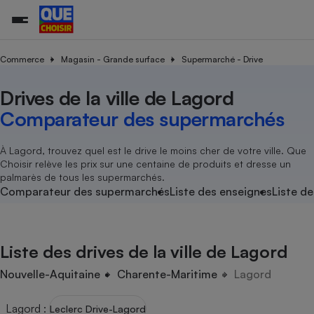
Commerce
Magasin - Grande surface
Supermarché - Drive
Drives de la ville de Lagord
Additifs a
Comparate
Comparatif
Comparateu
Comparatif
Comparateu
Comparatif
Comparati
Substances
Toutes les actualités
Tous les services
Tous nos combats
L’association
Organismes de défense 
Train
supermarc
cosmétiqu
Comparateur des supermarchés
Comparateu
Achat - Vente - Travaux
Démarche administrative
Enquêtes
Nos actions
Nos missions
Système judiciaire
Transport aérien
gratuit
Copropriété
Famille
Guides d'achat
Nos grandes victoires
Notre méthodologie
À Lagord, trouvez quel est le drive le moins cher de votre ville. Que
Location
Senior
Choisir relève les prix sur une centaine de produits et dresse un
Comparateu
Comparate
Comparati
Comparatif
Comparate
Comparatif
Comparatif
Conseils
Les billets de la présidente
Notre financement
palmarès de tous les supermarchés.
supermarc
électrique
Service marchand
Magasin - Grande surfac
Sport
Soumettre un litige
Comparateur des supermarchés
Liste des enseignes
Liste de
Brèves
Nos associations locales
Nos partenaires
Air
Marketing - Fidélisation
Vacances - Tourisme
Lettres types
Nous rejoindre
Nous rejoindre
Déchet
Méthode de vente - Abu
Rencontrer une association locale
Comparate
Comparatif
Comparatif
Comparatif
Comparatif
En savoir plus sur Que Choisir Ensemble
Liste des drives de la ville de Lagord
Eau
s
Agriculture
Achat - Vente - Location
Energie
Nouvelle-Aquitaine
Charente-Maritime
Lagord
Nutrition
Assurance auto
-nous ?
Produit alimentaire
Carburant
Comparati
Comparati
Comparati
Comparate
Lagord
:
Leclerc Drive-Lagord