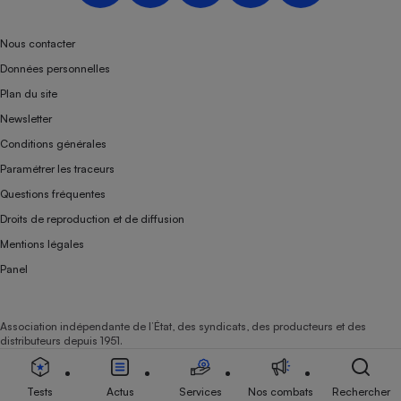
Téléphone mobile -
Smartphone
Plaque de cuisson à
Nous contacter
induction
Données personnelles
Plan du site
Newsletter
Climatiseur -
Conditions générales
Ventilateur
Paramétrer les traceurs
Questions fréquentes
Antivirus
Droits de reproduction et de diffusion
Climatiseur -
Mentions légales
Ventilateur
Panel
Association indépendante de l’État, des syndicats, des producteurs et des
distributeurs depuis 1951.
Tests
Actus
Services
Nos combats
Rechercher