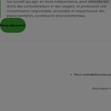
non lucratif qui agit, en toute indépendance, pour défendre les
Internet
droits des consommateurs et des usagers, et promouvoir une
consommation responsable, accessible et respectueuse des
Gros électroménager
Téléphonie
enjeux sanitaires, sociétaux et environnementaux.
Petit électroménager 
Nous découvrir
Complément
alimentaire
Mutuelle
Assurance emprunteu
Matelas
Champa
boutei
Banque 
Nous contacter
Données pe
Téléviseur
Antimoustique
Lave-linge
Association i