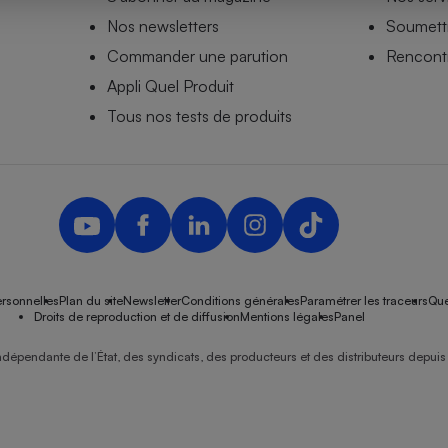
Nos newsletters
Soumettr
Commander une parution
Rencontr
Appli Quel Produit
- Ustensile
Foie gras
Tous nos tests de produits
Aide auditive
r
Assurance vie
Poêle à granulés
gne - Comment choisir une
lle de champagne
en ligne
rsonnelles
Plan du site
Newsletter
Conditions générales
Paramétrer les traceurs
Que
Ordinateur portable
Droits de reproduction et de diffusion
Mentions légales
Panel
Crème solaire
Lave-vaisselle
ndépendante de l’État, des syndicats, des producteurs et des distributeurs depuis 