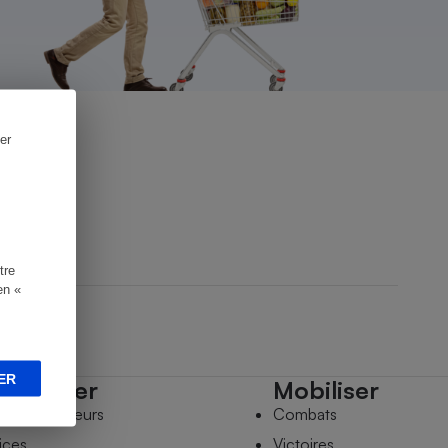
er
tre
en «
ER
mpagner
Mobiliser
s comparateurs
Combats
ices
Victoires