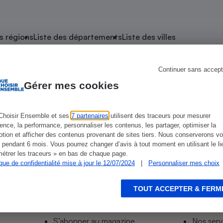
atif sèche-linge
atif smartphone
atif nettoyeur haute
ateur mutuelle
on
s régions
Liste des départements
Liste des villes
Réparation
Obsèques - Pompes
teur des devis d’opticiens
Continuer sans accept
e Montendre
funèbres
eur-congélateur
dio
 robot
Gérer mes cookies
nduction
son
ranulés
irante
e multifonction
électrique
Choisir Ensemble et ses
7 partenaires
utilisent des traceurs pour mesurer
RE
ience, la performance, personnaliser les contenus, les partager, optimiser la
Panneaux
r mobile
r portable
tion et afficher des contenus provenant de sites tiers. Nous conserverons vo
photovoltaïques
 pendant 6 mois. Vous pourrez changer d’avis à tout moment en utilisant le li
 Médicament
 balai
étrer les traceurs » en bas de chaque page.
ique de confidentialité mise à jour le 12/07/2024
|
Personnaliser mes choix
omplémentaire santé
 traîneau
ctile
Circuits courts et
alimentation locale
Puériculture - Produit
 automatique
pour bébé
TOUT ACCEPTER & FERM
Informer
Acco
Banque en ligne
seur
S’abonner au site
Tous no
vapeur
S’abonner au magazine
Nos serv