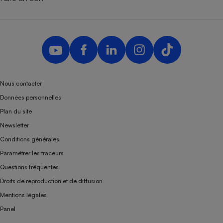
Téléphone mobile -
Smartphone
Plaque de cuisson à
induction
Climatiseur -
Ventilateur
Nous contacter
Données personnelles
Plan du site
Antivirus
Newsletter
Climatiseur -
Ventilateur
Conditions générales
Paramétrer les traceurs
Questions fréquentes
Droits de reproduction et de diffusion
Mentions légales
Panel