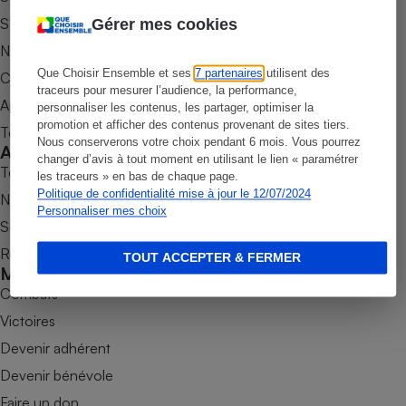
S’abonner au magazine
Gérer mes cookies
Petit électroménager - U
Complément
Nos newsletters
alimentaire
Mutuelle
Que Choisir Ensemble et ses
7 partenaires
utilisent des
Commander une parution
Assurance emprunteur
traceurs pour mesurer l’audience, la performance,
Appli Quel Produit
personnaliser les contenus, les partager, optimiser la
promotion et afficher des contenus provenant de sites tiers.
Tous nos tests de produits
Nous conserverons votre choix pendant 6 mois. Vous pourrez
Accompagner
changer d’avis à tout moment en utilisant le lien « paramétrer
Tous nos comparateurs
Matelas
les traceurs » en bas de chaque page.
Champagne
Politique de confidentialité mise à jour le 12/07/2024
bouteille
Nos services
Banque en 
Personnaliser mes choix
Soumettre un litige
Téléviseur
Rencontrer une association locale
Antimoustique
TOUT ACCEPTER & FERMER
Lave-linge
Mobiliser
Combats
Victoires
Devenir adhérent
Radiateur électrique
Devenir bénévole
Faire un don