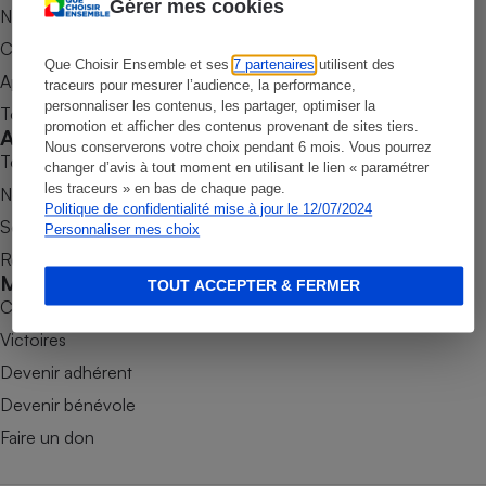
Gérer mes cookies
Nos newsletters
Petit électroménager - U
Commander une parution
Complément
alimentaire
Que Choisir Ensemble et ses
7 partenaires
utilisent des
Appli Quel Produit
traceurs pour mesurer l’audience, la performance,
Mutuelle
Assurance emprunteur
personnaliser les contenus, les partager, optimiser la
Tous nos tests de produits
promotion et afficher des contenus provenant de sites tiers.
Accompagner
Nous conserverons votre choix pendant 6 mois. Vous pourrez
Tous nos comparateurs
changer d’avis à tout moment en utilisant le lien « paramétrer
les traceurs » en bas de chaque page.
Nos services
Matelas
Politique de confidentialité mise à jour le 12/07/2024
Champagne
Soumettre un litige
Personnaliser mes choix
bouteille
Banque en 
Rencontrer une association locale
Mobiliser
Téléviseur
TOUT ACCEPTER & FERMER
Combats
Antimoustique
Lave-linge
Victoires
Devenir adhérent
Devenir bénévole
Radiateur électrique
Faire un don