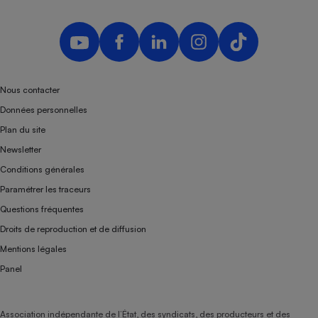
Téléphone mobile -
Smartphone
Plaque de cuisson à
induction
Nous contacter
Climatiseur -
Données personnelles
Ventilateur
Plan du site
Newsletter
Antivirus
Conditions générales
Climatiseur -
Paramétrer les traceurs
Ventilateur
Questions fréquentes
Droits de reproduction et de diffusion
Mentions légales
Panel
Association indépendante de l’État, des syndicats, des producteurs et des