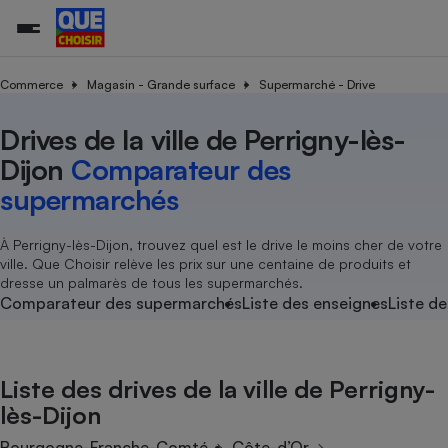
Commerce
Magasin - Grande surface
Supermarché - Drive
Drives de la ville de Perrigny-lès-
Additifs a
Comparate
Comparatif
Comparateu
Comparatif
Comparateu
Comparatif
Comparati
Substances
Toutes les actualités
Tous les services
Tous nos combats
L’association
Organismes de défense 
Train
supermarc
cosmétiqu
Dijon
Comparateur des
Comparateu
Achat - Vente - Travaux
Démarche administrative
Enquêtes
Nos actions
Nos missions
Système judiciaire
Transport aérien
gratuit
supermarchés
Copropriété
Famille
Guides d'achat
Nos grandes victoires
Notre méthodologie
Location
Senior
Comparateu
Comparate
Comparati
Comparatif
Comparate
Comparatif
Comparatif
À Perrigny-lès-Dijon, trouvez quel est le drive le moins cher de votre
Conseils
Les billets de la présidente
Notre financement
supermarc
électrique
ville. Que Choisir relève les prix sur une centaine de produits et
Service marchand
Magasin - Grande surfac
Sport
Soumettre un litige
Brèves
Nos associations locales
Nos partenaires
dresse un palmarès de tous les supermarchés.
Air
Marketing - Fidélisation
Vacances - Tourisme
Lettres types
Comparateur des supermarchés
Liste des enseignes
Liste de
Nous rejoindre
Nous rejoindre
Déchet
Méthode de vente - Abu
Rencontrer une association locale
Comparate
Comparatif
Comparatif
Comparatif
Comparatif
En savoir plus sur Que Choisir Ensemble
Eau
s
Agriculture
Achat - Vente - Location
Liste des drives de la ville de Perrigny-
Energie
Nutrition
Assurance auto
lès-Dijon
-nous ?
Produit alimentaire
Carburant
Comparati
Comparati
Comparati
Comparate
Bourgogne-Franche-Comté
Côte-d’Or