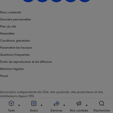
Téléphone mobile -
Smartphone
Plaque de cuisson à
Nous contacter
induction
Données personnelles
Plan du site
Newsletter
Climatiseur -
Conditions générales
Ventilateur
Paramétrer les traceurs
Questions fréquentes
Antivirus
Droits de reproduction et de diffusion
Climatiseur -
Mentions légales
Ventilateur
Panel
Association indépendante de l’État, des syndicats, des producteurs et des
distributeurs depuis 1951.
Tests
Actus
Services
Nos combats
Rechercher