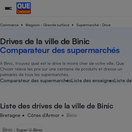
Commerce
Magasin - Grande surface
Supermarché - Drive
Drives de la ville de Binic
Additifs a
Comparate
Comparatif
Comparateu
Comparatif
Comparateu
Comparatif
Comparati
Substances
Toutes les actualités
Tous les services
Tous nos combats
L’association
Organismes de défense 
Train
supermarc
cosmétiqu
Comparateur des supermarchés
Comparateu
Achat - Vente - Travaux
Démarche administrative
Enquêtes
Nos actions
Nos missions
Système judiciaire
Transport aérien
gratuit
Copropriété
Famille
Guides d'achat
Nos grandes victoires
Notre méthodologie
À Binic, trouvez quel est le drive le moins cher de votre ville. Que
Location
Senior
Choisir relève les prix sur une centaine de produits et dresse un
Comparateu
Comparate
Comparati
Comparatif
Comparate
Comparatif
Comparatif
Conseils
Les billets de la présidente
Notre financement
palmarès de tous les supermarchés.
supermarc
électrique
Service marchand
Magasin - Grande surfac
Sport
Soumettre un litige
Comparateur des supermarchés
Liste des enseignes
Liste de
Brèves
Nos associations locales
Nos partenaires
Air
Marketing - Fidélisation
Vacances - Tourisme
Lettres types
Nous rejoindre
Nous rejoindre
Déchet
Méthode de vente - Abu
Rencontrer une association locale
Comparate
Comparatif
Comparatif
Comparatif
Comparatif
En savoir plus sur Que Choisir Ensemble
Liste des drives de la ville de Binic
Eau
s
Agriculture
Achat - Vente - Location
Energie
Bretagne
Côtes d’Armor
Binic
Nutrition
Assurance auto
-nous ?
Produit alimentaire
Carburant
Comparati
Comparati
Comparati
Comparate
Binic
:
Super U-Binic