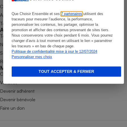
Commander une parution
Petit électroménager - U
Complément
Que Choisir Ensemble et ses
7 partenaires
utilisent des
Appli Quel Produit
alimentaire
traceurs pour mesurer l’audience, la performance,
Mutuelle
Tous nos tests de produits
personnaliser les contenus, les partager, optimiser la
Assurance emprunteur
Accompagner
promotion et afficher des contenus provenant de sites tiers.
Tous nos comparateurs
Nous conserverons votre choix pendant 6 mois. Vous pourrez
changer d’avis à tout moment en utilisant le lien « paramétrer
Nos services
les traceurs » en bas de chaque page.
Politique de confidentialité mise à jour le 12/07/2024
Soumettre un litige
Matelas
Champagne
Personnaliser mes choix
Rencontrer une association locale
bouteille
Banque en 
Mobiliser
TOUT ACCEPTER & FERMER
Téléviseur
Combats
Antimoustique
Victoires
Lave-linge
Devenir adhérent
Devenir bénévole
Faire un don
Radiateur électrique