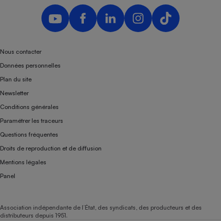
Téléphone mobile -
Smartphone
Plaque de cuisson à
induction
Nous contacter
Données personnelles
Climatiseur -
Plan du site
Ventilateur
Newsletter
Conditions générales
Antivirus
Paramétrer les traceurs
Climatiseur -
Questions fréquentes
Ventilateur
Droits de reproduction et de diffusion
Mentions légales
Panel
Association indépendante de l’État, des syndicats, des producteurs et des
distributeurs depuis 1951.