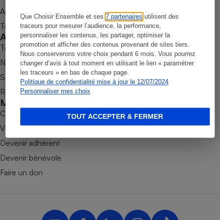
Appli Quel Produit
Petit électroménager - U
Que Choisir Ensemble et ses
7 partenaires
utilisent des
Complément
Tous nos tests de produits
traceurs pour mesurer l’audience, la performance,
alimentaire
Accompagner
personnaliser les contenus, les partager, optimiser la
Mutuelle
Assurance emprunteur
promotion et afficher des contenus provenant de sites tiers.
Tous nos comparateurs
Nous conserverons votre choix pendant 6 mois. Vous pourrez
Nos services
changer d’avis à tout moment en utilisant le lien « paramétrer
les traceurs » en bas de chaque page.
Soumettre un litige
Politique de confidentialité mise à jour le 12/07/2024
Rencontrer une association locale
Personnaliser mes choix
Matelas
Champagne
Mobiliser
bouteille
Banque en 
Combats
TOUT ACCEPTER & FERMER
Téléviseur
Victoires
Antimoustique
Devenir adhérent
Lave-linge
Devenir bénévole
Faire un don
Radiateur électrique