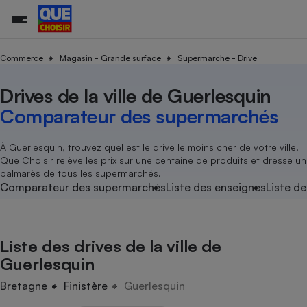
Commerce
Magasin - Grande surface
Supermarché - Drive
Drives de la ville de Guerlesquin
Additifs a
Comparate
Comparatif
Comparateu
Comparatif
Comparateu
Comparatif
Comparati
Substances
Toutes les actualités
Tous les services
Tous nos combats
L’association
Organismes de défense 
Train
supermarc
cosmétiqu
Comparateur des supermarchés
Comparateu
Achat - Vente - Travaux
Démarche administrative
Enquêtes
Nos actions
Nos missions
Système judiciaire
Transport aérien
gratuit
Copropriété
Famille
Guides d'achat
Nos grandes victoires
Notre méthodologie
À Guerlesquin, trouvez quel est le drive le moins cher de votre ville.
Location
Senior
Que Choisir relève les prix sur une centaine de produits et dresse un
Comparateu
Comparate
Comparati
Comparatif
Comparate
Comparatif
Comparatif
Conseils
Les billets de la présidente
Notre financement
palmarès de tous les supermarchés.
supermarc
électrique
Service marchand
Magasin - Grande surfac
Sport
Soumettre un litige
Comparateur des supermarchés
Liste des enseignes
Liste de
Brèves
Nos associations locales
Nos partenaires
Air
Marketing - Fidélisation
Vacances - Tourisme
Lettres types
Nous rejoindre
Nous rejoindre
Déchet
Méthode de vente - Abu
Rencontrer une association locale
Comparate
Comparatif
Comparatif
Comparatif
Comparatif
En savoir plus sur Que Choisir Ensemble
Liste des drives de la ville de
Eau
s
Agriculture
Achat - Vente - Location
Guerlesquin
Energie
Nutrition
Assurance auto
Bretagne
Finistère
Guerlesquin
-nous ?
Produit alimentaire
Carburant
Comparati
Comparati
Comparati
Comparate