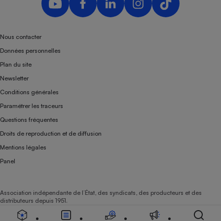
Téléphone mobile -
Smartphone
Plaque de cuisson à
induction
Nous contacter
Données personnelles
Plan du site
Climatiseur -
Newsletter
Ventilateur
Conditions générales
Paramétrer les traceurs
Antivirus
Questions fréquentes
Climatiseur -
Droits de reproduction et de diffusion
Ventilateur
Mentions légales
Panel
Association indépendante de l’État, des syndicats, des producteurs et des
distributeurs depuis 1951.