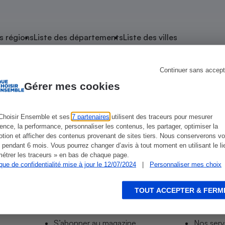
atif sèche-linge
atif smartphone
atif nettoyeur haute
ateur mutuelle
on
s régions
Liste des départements
Liste des villes
Réparation
Obsèques - Pompes
teur des devis d’opticiens
Continuer sans accept
e Plouigneau
funèbres
eur-congélateur
dio
 robot
Gérer mes cookies
nduction
son
ranulés
irante
e multifonction
électrique
Choisir Ensemble et ses
7 partenaires
utilisent des traceurs pour mesurer
ience, la performance, personnaliser les contenus, les partager, optimiser la
Panneaux
r mobile
r portable
tion et afficher des contenus provenant de sites tiers. Nous conserverons vo
photovoltaïques
 pendant 6 mois. Vous pourrez changer d’avis à tout moment en utilisant le li
 Médicament
 balai
étrer les traceurs » en bas de chaque page.
ique de confidentialité mise à jour le 12/07/2024
|
Personnaliser mes choix
omplémentaire santé
 traîneau
ctile
Circuits courts et
alimentation locale
Puériculture - Produit
 automatique
pour bébé
TOUT ACCEPTER & FERM
Informer
Acco
Banque en ligne
seur
S’abonner au site
Tous no
vapeur
S’abonner au magazine
Nos serv