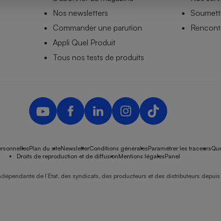
Nos newsletters
Soumettr
Commander une parution
Rencontr
Appli Quel Produit
- Ustensile
Foie gras
Tous nos tests de produits
Aide auditive
r
Assurance vie
Poêle à granulés
gne - Comment choisir une
lle de champagne
en ligne
rsonnelles
Plan du site
Newsletter
Conditions générales
Paramétrer les traceurs
Que
Ordinateur portable
Droits de reproduction et de diffusion
Mentions légales
Panel
Crème solaire
Lave-vaisselle
ndépendante de l’État, des syndicats, des producteurs et des distributeurs depuis 