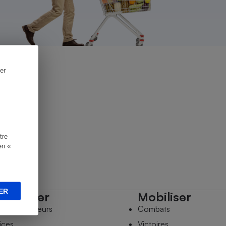
er
tre
en «
ER
mpagner
Mobiliser
s comparateurs
Combats
ices
Victoires