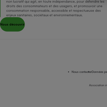
non lucratif qui agit, en toute indépendance, pour défendre les
Internet
droits des consommateurs et des usagers, et promouvoir une
consommation responsable, accessible et respectueuse des
Gros électroménager
Téléphonie
enjeux sanitaires, sociétaux et environnementaux.
Petit électroménager 
Nous découvrir
Complément
alimentaire
Mutuelle
Assurance emprunteu
Matelas
Champa
boutei
Banque 
Nous contacter
Données pe
Téléviseur
Antimoustique
Lave-linge
Association i