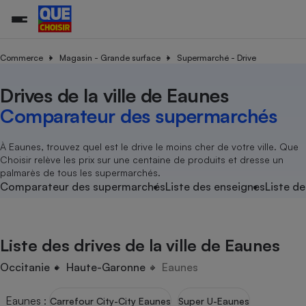
Commerce
Magasin - Grande surface
Supermarché - Drive
Drives de la ville de Eaunes
Additifs a
Comparate
Comparatif
Comparateu
Comparatif
Comparateu
Comparatif
Comparati
Substances
Toutes les actualités
Tous les services
Tous nos combats
L’association
Organismes de défense 
Train
supermarc
cosmétiqu
Comparateur des supermarchés
Comparateu
Achat - Vente - Travaux
Démarche administrative
Enquêtes
Nos actions
Nos missions
Système judiciaire
Transport aérien
gratuit
Copropriété
Famille
Guides d'achat
Nos grandes victoires
Notre méthodologie
À Eaunes, trouvez quel est le drive le moins cher de votre ville. Que
Location
Senior
Choisir relève les prix sur une centaine de produits et dresse un
Comparateu
Comparate
Comparati
Comparatif
Comparate
Comparatif
Comparatif
Conseils
Les billets de la présidente
Notre financement
palmarès de tous les supermarchés.
supermarc
électrique
Service marchand
Magasin - Grande surfac
Sport
Soumettre un litige
Comparateur des supermarchés
Liste des enseignes
Liste de
Brèves
Nos associations locales
Nos partenaires
Air
Marketing - Fidélisation
Vacances - Tourisme
Lettres types
Nous rejoindre
Nous rejoindre
Déchet
Méthode de vente - Abu
Rencontrer une association locale
Comparate
Comparatif
Comparatif
Comparatif
Comparatif
En savoir plus sur Que Choisir Ensemble
Liste des drives de la ville de Eaunes
Eau
s
Agriculture
Achat - Vente - Location
Energie
Occitanie
Haute-Garonne
Eaunes
Nutrition
Assurance auto
-nous ?
Produit alimentaire
Carburant
Comparati
Comparati
Comparati
Comparate
Eaunes
:
Carrefour City-City Eaunes
Super U-Eaunes