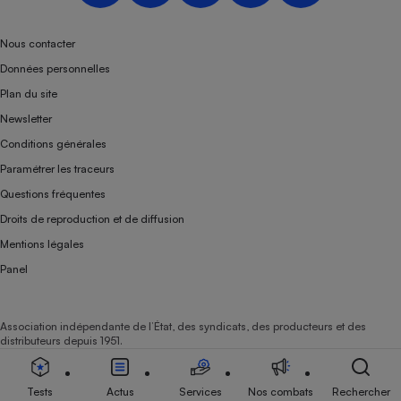
Téléphone mobile -
Smartphone
Plaque de cuisson à
Nous contacter
induction
Données personnelles
Plan du site
Newsletter
Climatiseur -
Conditions générales
Ventilateur
Paramétrer les traceurs
Questions fréquentes
Antivirus
Droits de reproduction et de diffusion
Climatiseur -
Mentions légales
Ventilateur
Panel
Association indépendante de l’État, des syndicats, des producteurs et des
distributeurs depuis 1951.
Tests
Actus
Services
Nos combats
Rechercher