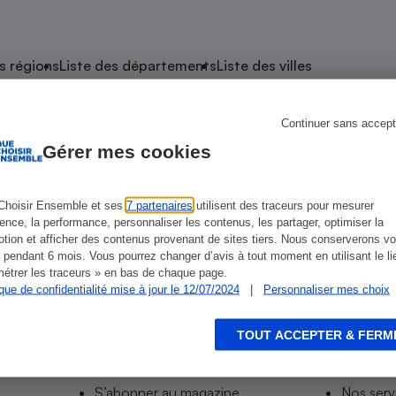
atif sèche-linge
atif smartphone
atif nettoyeur haute
ateur mutuelle
on
s régions
Liste des départements
Liste des villes
Réparation
Obsèques - Pompes
teur des devis d’opticiens
Continuer sans accept
 Plaisance
funèbres
eur-congélateur
dio
 robot
Gérer mes cookies
nduction
son
ranulés
irante
e multifonction
électrique
Choisir Ensemble et ses
7 partenaires
utilisent des traceurs pour mesurer
ience, la performance, personnaliser les contenus, les partager, optimiser la
Panneaux
r mobile
r portable
tion et afficher des contenus provenant de sites tiers. Nous conserverons vo
photovoltaïques
 pendant 6 mois. Vous pourrez changer d’avis à tout moment en utilisant le li
 Médicament
 balai
étrer les traceurs » en bas de chaque page.
ique de confidentialité mise à jour le 12/07/2024
|
Personnaliser mes choix
omplémentaire santé
 traîneau
ctile
Circuits courts et
alimentation locale
Puériculture - Produit
 automatique
pour bébé
TOUT ACCEPTER & FERM
Informer
Acco
Banque en ligne
seur
S’abonner au site
Tous no
vapeur
S’abonner au magazine
Nos serv