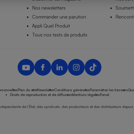
Nos newsletters
Soumettr
Commander une parution
Rencontr
Appli Quel Produit
- Ustensile
Foie gras
Tous nos tests de produits
Aide auditive
r
Assurance vie
Poêle à granulés
gne - Comment choisir une
lle de champagne
en ligne
rsonnelles
Plan du site
Newsletter
Conditions générales
Paramétrer les traceurs
Que
Ordinateur portable
Droits de reproduction et de diffusion
Mentions légales
Panel
Crème solaire
Lave-vaisselle
ndépendante de l’État, des syndicats, des producteurs et des distributeurs depuis 