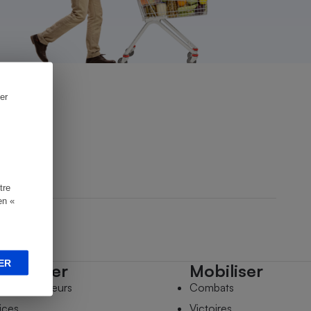
er
tre
en «
ER
mpagner
Mobiliser
s comparateurs
Combats
ices
Victoires