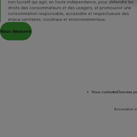
non lucratif qui agit, en toute indépendance, pour défendre les
Internet
droits des consommateurs et des usagers, et promouvoir une
consommation responsable, accessible et respectueuse des
Gros électroménager
Téléphonie
enjeux sanitaires, sociétaux et environnementaux.
Petit électroménager 
Nous découvrir
Complément
alimentaire
Mutuelle
Assurance emprunteu
Matelas
Champa
boutei
Banque 
Nous contacter
Données pe
Téléviseur
Antimoustique
Lave-linge
Association i