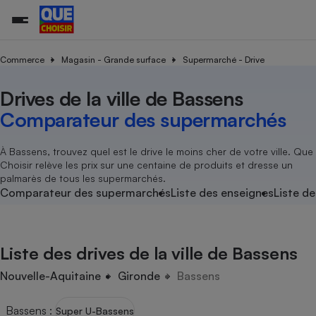
Commerce
Magasin - Grande surface
Supermarché - Drive
Drives de la ville de Bassens
Additifs a
Comparate
Comparatif
Comparateu
Comparatif
Comparateu
Comparatif
Comparati
Substances
Toutes les actualités
Tous les services
Tous nos combats
L’association
Organismes de défense 
Train
supermarc
cosmétiqu
Comparateur des supermarchés
Comparateu
Achat - Vente - Travaux
Démarche administrative
Enquêtes
Nos actions
Nos missions
Système judiciaire
Transport aérien
gratuit
Copropriété
Famille
Guides d'achat
Nos grandes victoires
Notre méthodologie
À Bassens, trouvez quel est le drive le moins cher de votre ville. Que
Location
Senior
Choisir relève les prix sur une centaine de produits et dresse un
Comparateu
Comparate
Comparati
Comparatif
Comparate
Comparatif
Comparatif
Conseils
Les billets de la présidente
Notre financement
palmarès de tous les supermarchés.
supermarc
électrique
Service marchand
Magasin - Grande surfac
Sport
Soumettre un litige
Comparateur des supermarchés
Liste des enseignes
Liste de
Brèves
Nos associations locales
Nos partenaires
Air
Marketing - Fidélisation
Vacances - Tourisme
Lettres types
Nous rejoindre
Nous rejoindre
Déchet
Méthode de vente - Abu
Rencontrer une association locale
Comparate
Comparatif
Comparatif
Comparatif
Comparatif
En savoir plus sur Que Choisir Ensemble
Liste des drives de la ville de Bassens
Eau
s
Agriculture
Achat - Vente - Location
Energie
Nouvelle-Aquitaine
Gironde
Bassens
Nutrition
Assurance auto
-nous ?
Produit alimentaire
Carburant
Comparati
Comparati
Comparati
Comparate
Bassens
:
Super U-Bassens