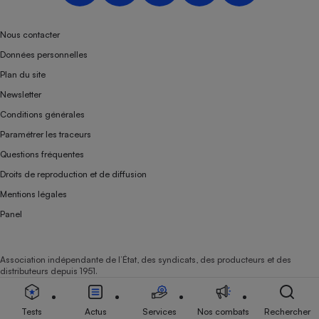
Téléphone mobile -
Smartphone
Plaque de cuisson à
Nous contacter
induction
Données personnelles
Plan du site
Newsletter
Climatiseur -
Conditions générales
Ventilateur
Paramétrer les traceurs
Questions fréquentes
Antivirus
Droits de reproduction et de diffusion
Climatiseur -
Mentions légales
Ventilateur
Panel
Association indépendante de l’État, des syndicats, des producteurs et des
distributeurs depuis 1951.
Tests
Actus
Services
Nos combats
Rechercher