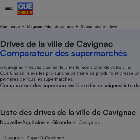
Commerce
Magasin - Grande surface
Supermarché - Drive
Drives de la ville de Cavignac
Additifs a
Comparate
Comparatif
Comparateu
Comparatif
Comparateu
Comparatif
Comparati
Substances
Toutes les actualités
Tous les services
Tous nos combats
L’association
Organismes de défense 
Train
supermarc
cosmétiqu
Comparateur des supermarchés
Comparateu
Achat - Vente - Travaux
Démarche administrative
Enquêtes
Nos actions
Nos missions
Système judiciaire
Transport aérien
gratuit
Copropriété
Famille
Guides d'achat
Nos grandes victoires
Notre méthodologie
À Cavignac, trouvez quel est le drive le moins cher de votre ville.
Location
Senior
Que Choisir relève les prix sur une centaine de produits et dresse un
Comparateu
Comparate
Comparati
Comparatif
Comparate
Comparatif
Comparatif
Conseils
Les billets de la présidente
Notre financement
palmarès de tous les supermarchés.
supermarc
électrique
Service marchand
Magasin - Grande surfac
Sport
Soumettre un litige
Comparateur des supermarchés
Liste des enseignes
Liste de
Brèves
Nos associations locales
Nos partenaires
Air
Marketing - Fidélisation
Vacances - Tourisme
Lettres types
Nous rejoindre
Nous rejoindre
Déchet
Méthode de vente - Abu
Rencontrer une association locale
Comparate
Comparatif
Comparatif
Comparatif
Comparatif
En savoir plus sur Que Choisir Ensemble
Liste des drives de la ville de Cavignac
Eau
s
Agriculture
Achat - Vente - Location
Energie
Nouvelle-Aquitaine
Gironde
Cavignac
Nutrition
Assurance auto
-nous ?
Produit alimentaire
Carburant
Comparati
Comparati
Comparati
Comparate
Cavignac
:
Super U-Cavignac