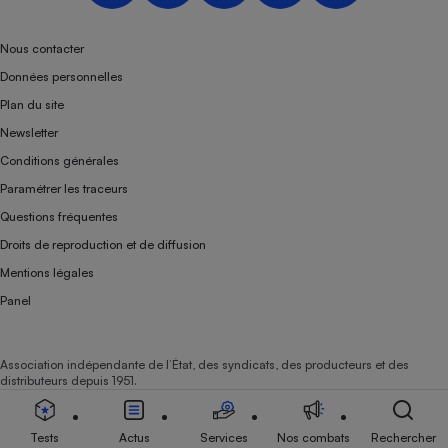
Téléphone mobile -
Smartphone
Plaque de cuisson à
Nous contacter
induction
Données personnelles
Plan du site
Newsletter
Climatiseur -
Conditions générales
Ventilateur
Paramétrer les traceurs
Questions fréquentes
Antivirus
Droits de reproduction et de diffusion
Climatiseur -
Mentions légales
Ventilateur
Panel
Association indépendante de l’État, des syndicats, des producteurs et des
distributeurs depuis 1951.
Tests
Actus
Services
Nos combats
Rechercher