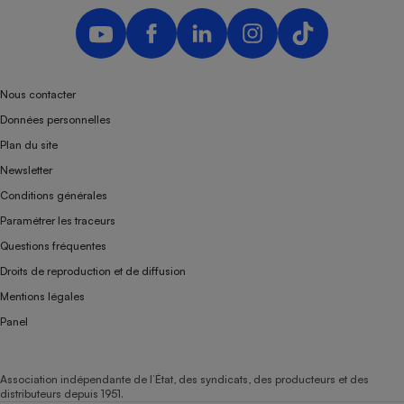
Téléphone mobile -
Smartphone
Plaque de cuisson à
induction
Nous contacter
Données personnelles
Climatiseur -
Plan du site
Ventilateur
Newsletter
Conditions générales
Antivirus
Paramétrer les traceurs
Climatiseur -
Questions fréquentes
Ventilateur
Droits de reproduction et de diffusion
Mentions légales
Panel
Association indépendante de l’État, des syndicats, des producteurs et des
distributeurs depuis 1951.