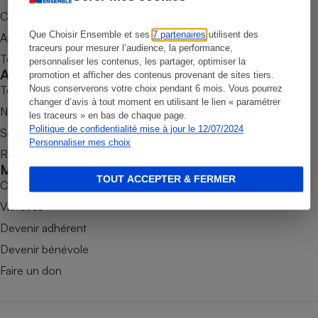
Commander une parution
Petit électroménager - U
Complément
Que Choisir Ensemble et ses
7 partenaires
utilisent des
Appli Quel Produit
alimentaire
traceurs pour mesurer l’audience, la performance,
Mutuelle
Tous nos tests de produits
personnaliser les contenus, les partager, optimiser la
Assurance emprunteur
Accompagner
promotion et afficher des contenus provenant de sites tiers.
Tous nos comparateurs
Nous conserverons votre choix pendant 6 mois. Vous pourrez
changer d’avis à tout moment en utilisant le lien « paramétrer
Nos services
les traceurs » en bas de chaque page.
Politique de confidentialité mise à jour le 12/07/2024
Soumettre un litige
Matelas
Champagne
Personnaliser mes choix
Rencontrer une association locale
bouteille
Banque en 
Mobiliser
TOUT ACCEPTER & FERMER
Téléviseur
Combats
Antimoustique
Victoires
Lave-linge
Devenir adhérent
Devenir bénévole
Faire un don
Radiateur électrique