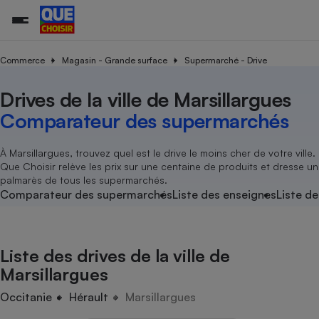
Commerce
Magasin - Grande surface
Supermarché - Drive
Drives de la ville de Marsillargues
Additifs a
Comparate
Comparatif
Comparateu
Comparatif
Comparateu
Comparatif
Comparati
Substances
Toutes les actualités
Tous les services
Tous nos combats
L’association
Organismes de défense 
Train
supermarc
cosmétiqu
Comparateur des supermarchés
Comparateu
Achat - Vente - Travaux
Démarche administrative
Enquêtes
Nos actions
Nos missions
Système judiciaire
Transport aérien
gratuit
Copropriété
Famille
Guides d'achat
Nos grandes victoires
Notre méthodologie
À Marsillargues, trouvez quel est le drive le moins cher de votre ville.
Location
Senior
Que Choisir relève les prix sur une centaine de produits et dresse un
Comparateu
Comparate
Comparati
Comparatif
Comparate
Comparatif
Comparatif
Conseils
Les billets de la présidente
Notre financement
palmarès de tous les supermarchés.
supermarc
électrique
Service marchand
Magasin - Grande surfac
Sport
Soumettre un litige
Comparateur des supermarchés
Liste des enseignes
Liste de
Brèves
Nos associations locales
Nos partenaires
Air
Marketing - Fidélisation
Vacances - Tourisme
Lettres types
Nous rejoindre
Nous rejoindre
Déchet
Méthode de vente - Abu
Rencontrer une association locale
Comparate
Comparatif
Comparatif
Comparatif
Comparatif
En savoir plus sur Que Choisir Ensemble
Liste des drives de la ville de
Eau
s
Agriculture
Achat - Vente - Location
Marsillargues
Energie
Nutrition
Assurance auto
Occitanie
Hérault
Marsillargues
-nous ?
Produit alimentaire
Carburant
Comparati
Comparati
Comparati
Comparate