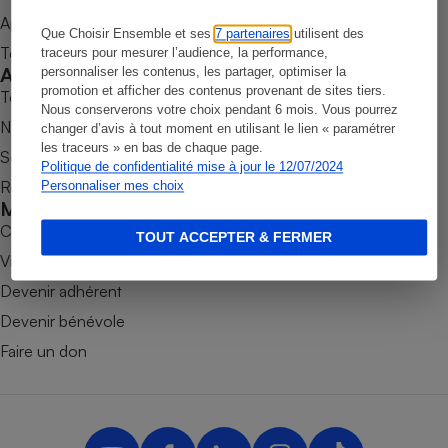
Appli Quel Produit
Petit électroménager - U
Que Choisir Ensemble et ses
7 partenaires
utilisent des
Complément
Tous nos tests de produits
traceurs pour mesurer l’audience, la performance,
alimentaire
Accompagner
personnaliser les contenus, les partager, optimiser la
Mutuelle
Assurance emprunteur
promotion et afficher des contenus provenant de sites tiers.
Tous nos comparateurs
Nous conserverons votre choix pendant 6 mois. Vous pourrez
Nos services
changer d’avis à tout moment en utilisant le lien « paramétrer
les traceurs » en bas de chaque page.
Soumettre un litige
Politique de confidentialité mise à jour le 12/07/2024
Rencontrer une association locale
Personnaliser mes choix
Matelas
Champagne
Mobiliser
bouteille
Banque en 
Combats
TOUT ACCEPTER & FERMER
Téléviseur
Victoires
Antimoustique
Devenir adhérent
Lave-linge
Devenir bénévole
Faire un don
Radiateur électrique