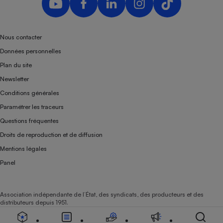
Téléphone mobile -
Smartphone
Plaque de cuisson à
induction
Nous contacter
Données personnelles
Plan du site
Climatiseur -
Newsletter
Ventilateur
Conditions générales
Paramétrer les traceurs
Antivirus
Questions fréquentes
Climatiseur -
Droits de reproduction et de diffusion
Ventilateur
Mentions légales
Panel
Association indépendante de l’État, des syndicats, des producteurs et des
distributeurs depuis 1951.