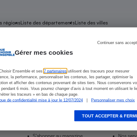
atif sèche-linge
atif smartphone
atif nettoyeur haute
ateur mutuelle
on
s régions
Liste des départements
Liste des villes
Réparation
Obsèques - Pompes
teur des devis d’opticiens
Continuer sans accept
 La Bouëxière
funèbres
eur-congélateur
dio
 robot
Gérer mes cookies
nduction
son
ranulés
irante
e multifonction
électrique
Choisir Ensemble et ses
7 partenaires
utilisent des traceurs pour mesurer
ience, la performance, personnaliser les contenus, les partager, optimiser la
Panneaux
r mobile
r portable
tion et afficher des contenus provenant de sites tiers. Nous conserverons vo
photovoltaïques
 pendant 6 mois. Vous pourrez changer d’avis à tout moment en utilisant le li
 Médicament
 balai
étrer les traceurs » en bas de chaque page.
ique de confidentialité mise à jour le 12/07/2024
|
Personnaliser mes choix
omplémentaire santé
 traîneau
ctile
Circuits courts et
alimentation locale
Puériculture - Produit
 automatique
pour bébé
TOUT ACCEPTER & FERM
Informer
Acco
Banque en ligne
seur
S’abonner au site
Tous no
vapeur
S’abonner au magazine
Nos serv