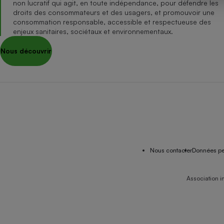
non lucratif qui agit, en toute indépendance, pour défendre les
Internet
droits des consommateurs et des usagers, et promouvoir une
consommation responsable, accessible et respectueuse des
Gros électroménager
Téléphonie
enjeux sanitaires, sociétaux et environnementaux.
Petit électroménager 
Nous découvrir
Complément
alimentaire
Mutuelle
Assurance emprunteu
Matelas
Champa
boutei
Banque 
Nous contacter
Données pe
Téléviseur
Antimoustique
Lave-linge
Association i