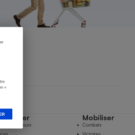
er
tre
en «
ER
mpagner
Mobiliser
s comparateurs
Combats
ices
Victoires