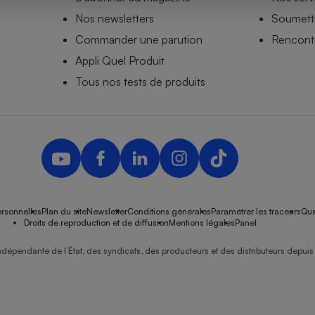
Nos newsletters
Soumettr
Commander une parution
Rencontr
Appli Quel Produit
- Ustensile
Foie gras
Tous nos tests de produits
Aide auditive
r
Assurance vie
Poêle à granulés
gne - Comment choisir une
lle de champagne
en ligne
rsonnelles
Plan du site
Newsletter
Conditions générales
Paramétrer les traceurs
Que
Ordinateur portable
Droits de reproduction et de diffusion
Mentions légales
Panel
Crème solaire
Lave-vaisselle
ndépendante de l’État, des syndicats, des producteurs et des distributeurs depuis 