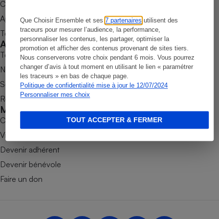
Commander une parution
Petit électroménager - U
Appli Quel Produit
Que Choisir Ensemble et ses
7 partenaires
utilisent des
Complément
alimentaire
traceurs pour mesurer l’audience, la performance,
Tous nos tests de produits
personnaliser les contenus, les partager, optimiser la
Mutuelle
Accompagner
Assurance emprunteur
promotion et afficher des contenus provenant de sites tiers.
Tous nos comparateurs
Nous conserverons votre choix pendant 6 mois. Vous pourrez
changer d’avis à tout moment en utilisant le lien « paramétrer
Nos services
les traceurs » en bas de chaque page.
Soumettre un litige
Politique de confidentialité mise à jour le 12/07/2024
Matelas
Personnaliser mes choix
Champagne
Rencontrer une association locale
bouteille
Mobiliser
Banque en 
Combats
TOUT ACCEPTER & FERMER
Téléviseur
Victoires
Antimoustique
Lave-linge
Devenir adhérent
Devenir bénévole
Faire un don
Radiateur électrique