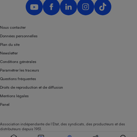
Téléphone mobile -
Smartphone
Plaque de cuisson à
induction
Nous contacter
Données personnelles
Climatiseur -
Plan du site
Ventilateur
Newsletter
Conditions générales
Antivirus
Paramétrer les traceurs
Questions fréquentes
Climatiseur -
Ventilateur
Droits de reproduction et de diffusion
Mentions légales
Panel
Association indépendante de l’État, des syndicats, des producteurs et des
distributeurs depuis 1951.