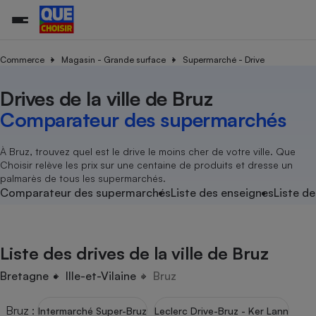
Commerce
Magasin - Grande surface
Supermarché - Drive
Drives de la ville de Bruz
Additifs a
Comparate
Comparatif
Comparateu
Comparatif
Comparateu
Comparatif
Comparati
Substances
Toutes les actualités
Tous les services
Tous nos combats
L’association
Organismes de défense 
Train
supermarc
cosmétiqu
Comparateur des supermarchés
Comparateu
Achat - Vente - Travaux
Démarche administrative
Enquêtes
Nos actions
Nos missions
Système judiciaire
Transport aérien
gratuit
Copropriété
Famille
Guides d'achat
Nos grandes victoires
Notre méthodologie
À Bruz, trouvez quel est le drive le moins cher de votre ville. Que
Location
Senior
Choisir relève les prix sur une centaine de produits et dresse un
Comparateu
Comparate
Comparati
Comparatif
Comparate
Comparatif
Comparatif
Conseils
Les billets de la présidente
Notre financement
palmarès de tous les supermarchés.
supermarc
électrique
Service marchand
Magasin - Grande surfac
Sport
Soumettre un litige
Comparateur des supermarchés
Liste des enseignes
Liste de
Brèves
Nos associations locales
Nos partenaires
Air
Marketing - Fidélisation
Vacances - Tourisme
Lettres types
Nous rejoindre
Nous rejoindre
Déchet
Méthode de vente - Abu
Rencontrer une association locale
Comparate
Comparatif
Comparatif
Comparatif
Comparatif
En savoir plus sur Que Choisir Ensemble
Liste des drives de la ville de Bruz
Eau
s
Agriculture
Achat - Vente - Location
Energie
Bretagne
Ille-et-Vilaine
Bruz
Nutrition
Assurance auto
-nous ?
Produit alimentaire
Carburant
Comparati
Comparati
Comparati
Comparate
Bruz
:
Intermarché Super-Bruz
Leclerc Drive-Bruz - Ker Lann