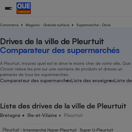
Commerce
Magasin - Grande surface
Supermarché - Drive
Drives de la ville de Pleurtuit
Additifs a
Comparate
Comparatif
Comparateu
Comparatif
Comparateu
Comparatif
Comparati
Substances
Toutes les actualités
Tous les services
Tous nos combats
L’association
Organismes de défense 
Train
supermarc
cosmétiqu
Comparateur des supermarchés
Comparateu
Achat - Vente - Travaux
Démarche administrative
Enquêtes
Nos actions
Nos missions
Système judiciaire
Transport aérien
gratuit
Copropriété
Famille
Guides d'achat
Nos grandes victoires
Notre méthodologie
À Pleurtuit, trouvez quel est le drive le moins cher de votre ville. Que
Location
Senior
Choisir relève les prix sur une centaine de produits et dresse un
Comparateu
Comparate
Comparati
Comparatif
Comparate
Comparatif
Comparatif
Conseils
Les billets de la présidente
Notre financement
palmarès de tous les supermarchés.
supermarc
électrique
Service marchand
Magasin - Grande surfac
Sport
Soumettre un litige
Comparateur des supermarchés
Liste des enseignes
Liste de
Brèves
Nos associations locales
Nos partenaires
Air
Marketing - Fidélisation
Vacances - Tourisme
Lettres types
Nous rejoindre
Nous rejoindre
Déchet
Méthode de vente - Abu
Rencontrer une association locale
Comparate
Comparatif
Comparatif
Comparatif
Comparatif
En savoir plus sur Que Choisir Ensemble
Liste des drives de la ville de Pleurtuit
Eau
s
Agriculture
Achat - Vente - Location
Energie
Bretagne
Ille-et-Vilaine
Pleurtuit
Nutrition
Assurance auto
-nous ?
Produit alimentaire
Carburant
Comparati
Comparati
Comparati
Comparate
Pleurtuit
:
Intermarché Hyper-Pleurtuit
Super U-Pleurtuit