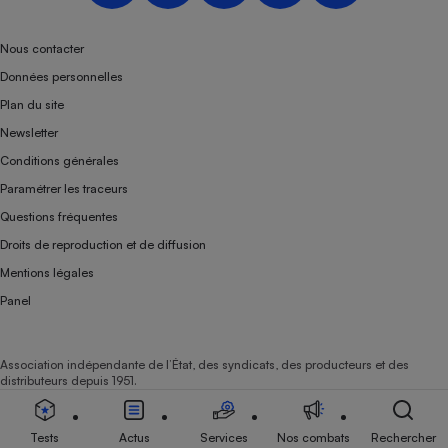
Téléphone mobile -
Smartphone
Plaque de cuisson à
Nous contacter
induction
Données personnelles
Plan du site
Newsletter
Climatiseur -
Conditions générales
Ventilateur
Paramétrer les traceurs
Questions fréquentes
Antivirus
Droits de reproduction et de diffusion
Climatiseur -
Mentions légales
Ventilateur
Panel
Association indépendante de l’État, des syndicats, des producteurs et des
distributeurs depuis 1951.
Tests
Actus
Services
Nos combats
Rechercher