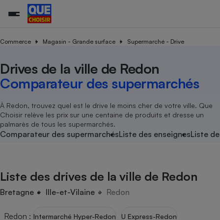
Commerce
Magasin - Grande surface
Supermarché - Drive
Drives de la ville de Redon
Additifs a
Comparate
Comparatif
Comparateu
Comparatif
Comparateu
Comparatif
Comparati
Substances
Toutes les actualités
Tous les services
Tous nos combats
L’association
Organismes de défense 
Train
supermarc
cosmétiqu
Comparateur des supermarchés
Comparateu
Achat - Vente - Travaux
Démarche administrative
Enquêtes
Nos actions
Nos missions
Système judiciaire
Transport aérien
gratuit
Copropriété
Famille
Guides d'achat
Nos grandes victoires
Notre méthodologie
À Redon, trouvez quel est le drive le moins cher de votre ville. Que
Location
Senior
Choisir relève les prix sur une centaine de produits et dresse un
Comparateu
Comparate
Comparati
Comparatif
Comparate
Comparatif
Comparatif
Conseils
Les billets de la présidente
Notre financement
palmarès de tous les supermarchés.
supermarc
électrique
Service marchand
Magasin - Grande surfac
Sport
Soumettre un litige
Comparateur des supermarchés
Liste des enseignes
Liste de
Brèves
Nos associations locales
Nos partenaires
Air
Marketing - Fidélisation
Vacances - Tourisme
Lettres types
Nous rejoindre
Nous rejoindre
Déchet
Méthode de vente - Abu
Rencontrer une association locale
Comparate
Comparatif
Comparatif
Comparatif
Comparatif
En savoir plus sur Que Choisir Ensemble
Liste des drives de la ville de Redon
Eau
s
Agriculture
Achat - Vente - Location
Energie
Bretagne
Ille-et-Vilaine
Redon
Nutrition
Assurance auto
-nous ?
Produit alimentaire
Carburant
Comparati
Comparati
Comparati
Comparate
Redon
:
Intermarché Hyper-Redon
U Express-Redon