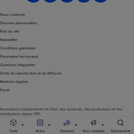
Téléphone mobile -
Smartphone
Plaque de cuisson à
Nous contacter
induction
Données personnelles
Plan du site
Newsletter
Climatiseur -
Conditions générales
Ventilateur
Paramétrer les traceurs
Questions fréquentes
Antivirus
Droits de reproduction et de diffusion
Climatiseur -
Mentions légales
Ventilateur
Panel
Association indépendante de l’État, des syndicats, des producteurs et des
distributeurs depuis 1951.
Tests
Actus
Services
Nos combats
Rechercher