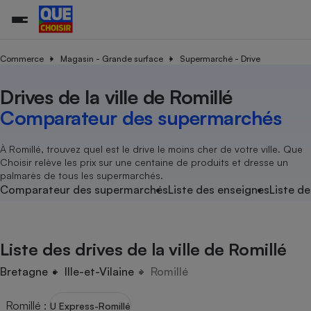
Commerce
Magasin - Grande surface
Supermarché - Drive
Drives de la ville de Romillé
Additifs a
Comparate
Comparatif
Comparateu
Comparatif
Comparateu
Comparatif
Comparati
Substances
Toutes les actualités
Tous les services
Tous nos combats
L’association
Organismes de défense 
Train
supermarc
cosmétiqu
Comparateur des supermarchés
Comparateu
Achat - Vente - Travaux
Démarche administrative
Enquêtes
Nos actions
Nos missions
Système judiciaire
Transport aérien
gratuit
Copropriété
Famille
Guides d'achat
Nos grandes victoires
Notre méthodologie
À Romillé, trouvez quel est le drive le moins cher de votre ville. Que
Location
Senior
Choisir relève les prix sur une centaine de produits et dresse un
Comparateu
Comparate
Comparati
Comparatif
Comparate
Comparatif
Comparatif
Conseils
Les billets de la présidente
Notre financement
palmarès de tous les supermarchés.
supermarc
électrique
Service marchand
Magasin - Grande surfac
Sport
Soumettre un litige
Comparateur des supermarchés
Liste des enseignes
Liste de
Brèves
Nos associations locales
Nos partenaires
Air
Marketing - Fidélisation
Vacances - Tourisme
Lettres types
Nous rejoindre
Nous rejoindre
Déchet
Méthode de vente - Abu
Rencontrer une association locale
Comparate
Comparatif
Comparatif
Comparatif
Comparatif
En savoir plus sur Que Choisir Ensemble
Liste des drives de la ville de Romillé
Eau
s
Agriculture
Achat - Vente - Location
Energie
Bretagne
Ille-et-Vilaine
Romillé
Nutrition
Assurance auto
-nous ?
Produit alimentaire
Carburant
Comparati
Comparati
Comparati
Comparate
Romillé
:
U Express-Romillé