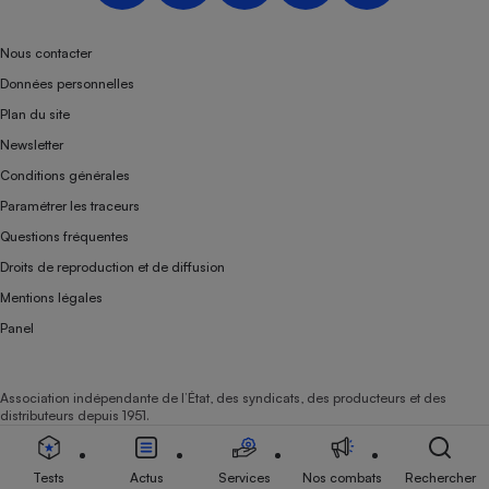
Téléphone mobile -
Smartphone
Plaque de cuisson à
Nous contacter
induction
Données personnelles
Plan du site
Newsletter
Climatiseur -
Conditions générales
Ventilateur
Paramétrer les traceurs
Questions fréquentes
Antivirus
Droits de reproduction et de diffusion
Climatiseur -
Mentions légales
Ventilateur
Panel
Association indépendante de l’État, des syndicats, des producteurs et des
distributeurs depuis 1951.
Tests
Actus
Services
Nos combats
Rechercher