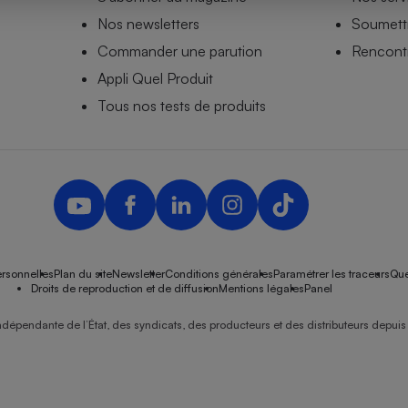
Nos newsletters
Soumettr
Commander une parution
Rencontr
Appli Quel Produit
- Ustensile
Foie gras
Tous nos tests de produits
Aide auditive
r
Assurance vie
Poêle à granulés
gne - Comment choisir une
lle de champagne
en ligne
rsonnelles
Plan du site
Newsletter
Conditions générales
Paramétrer les traceurs
Que
Ordinateur portable
Droits de reproduction et de diffusion
Mentions légales
Panel
Crème solaire
Lave-vaisselle
ndépendante de l’État, des syndicats, des producteurs et des distributeurs depuis 