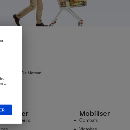
er
press-Mont De Marsan
tre
en «
ER
mpagner
Mobiliser
s comparateurs
Combats
ices
Victoires