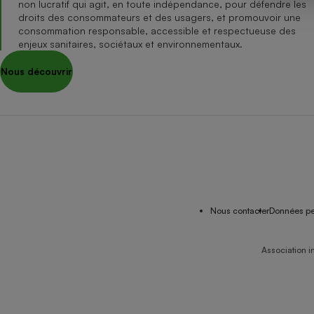
non lucratif qui agit, en toute indépendance, pour défendre les
Internet
droits des consommateurs et des usagers, et promouvoir une
consommation responsable, accessible et respectueuse des
Gros électroménager
Téléphonie
enjeux sanitaires, sociétaux et environnementaux.
Petit électroménager 
Nous découvrir
Complément
alimentaire
Mutuelle
Assurance emprunteu
Matelas
Champa
boutei
Banque 
Nous contacter
Données pe
Téléviseur
Antimoustique
Lave-linge
Association i