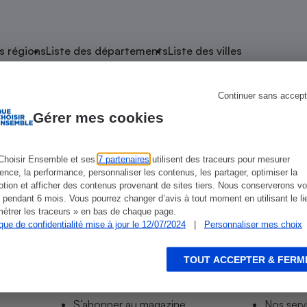
atif sèche-linge
atif smartphone
atif nettoyeur haute
ateur mutuelle
on
s régions
Liste des départements
Liste des villes
Réparation
Obsèques - Pompes
teur des devis d’opticiens
Continuer sans accept
de Mont-de-Marsan
funèbres
eur-congélateur
dio
 robot
Gérer mes cookies
nduction
son
ranulés
irante
e multifonction
électrique
Choisir Ensemble et ses
7 partenaires
utilisent des traceurs pour mesurer
ur Hyper-Mont De Marsan
Intermarché Super-Mont De Marsan
U Ex
ience, la performance, personnaliser les contenus, les partager, optimiser la
Panneaux
r mobile
r portable
tion et afficher des contenus provenant de sites tiers. Nous conserverons vo
photovoltaïques
 pendant 6 mois. Vous pourrez changer d’avis à tout moment en utilisant le li
 Médicament
 balai
étrer les traceurs » en bas de chaque page.
ique de confidentialité mise à jour le 12/07/2024
|
Personnaliser mes choix
omplémentaire santé
 traîneau
ctile
Circuits courts et
alimentation locale
Puériculture - Produit
 automatique
pour bébé
TOUT ACCEPTER & FERM
Informer
Acco
Banque en ligne
seur
S’abonner au site
Tous no
vapeur
S’abonner au magazine
Nos serv