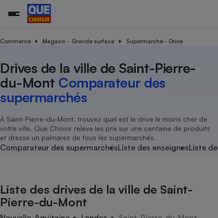
Commerce
Magasin - Grande surface
Supermarché - Drive
Drives de la ville de Saint-Pierre-
Additifs a
Comparate
Comparatif
Comparateu
Comparatif
Comparateu
Comparatif
Comparati
Substances
Toutes les actualités
Tous les services
Tous nos combats
L’association
Organismes de défense 
Train
supermarc
cosmétiqu
du-Mont
Comparateur des
Comparateu
Achat - Vente - Travaux
Démarche administrative
Enquêtes
Nos actions
Nos missions
Système judiciaire
Transport aérien
gratuit
supermarchés
Copropriété
Famille
Guides d'achat
Nos grandes victoires
Notre méthodologie
Location
Senior
Comparateu
Comparate
Comparati
Comparatif
Comparate
Comparatif
Comparatif
À Saint-Pierre-du-Mont, trouvez quel est le drive le moins cher de
Conseils
Les billets de la présidente
Notre financement
supermarc
électrique
votre ville. Que Choisir relève les prix sur une centaine de produits
Service marchand
Magasin - Grande surfac
Sport
Soumettre un litige
Brèves
Nos associations locales
Nos partenaires
et dresse un palmarès de tous les supermarchés.
Air
Marketing - Fidélisation
Vacances - Tourisme
Lettres types
Comparateur des supermarchés
Liste des enseignes
Liste de
Nous rejoindre
Nous rejoindre
Déchet
Méthode de vente - Abu
Rencontrer une association locale
Comparate
Comparatif
Comparatif
Comparatif
Comparatif
En savoir plus sur Que Choisir Ensemble
Eau
s
Agriculture
Achat - Vente - Location
Liste des drives de la ville de Saint-
Energie
Nutrition
Assurance auto
Pierre-du-Mont
-nous ?
Produit alimentaire
Carburant
Comparati
Comparati
Comparati
Comparate
Nouvelle-Aquitaine
Landes
Saint-Pierre-du-Mont