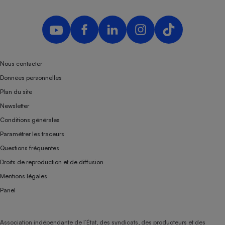
Téléphone mobile -
Smartphone
Plaque de cuisson à
induction
Nous contacter
Climatiseur -
Données personnelles
Ventilateur
Plan du site
Newsletter
Antivirus
Conditions générales
Climatiseur -
Paramétrer les traceurs
Ventilateur
Questions fréquentes
Droits de reproduction et de diffusion
Mentions légales
Panel
Association indépendante de l’État, des syndicats, des producteurs et des