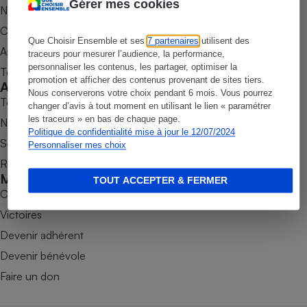
Gérer mes cookies
Nos newsletters
Petit électroménager - U
Commander une parution
Complément
alimentaire
Que Choisir Ensemble et ses
7 partenaires
utilisent des
Appli Quel Produit
traceurs pour mesurer l’audience, la performance,
Mutuelle
Assurance emprunteur
personnaliser les contenus, les partager, optimiser la
Tous nos tests de produits
promotion et afficher des contenus provenant de sites tiers.
Accompagner
Nous conserverons votre choix pendant 6 mois. Vous pourrez
Tous nos comparateurs
changer d’avis à tout moment en utilisant le lien « paramétrer
les traceurs » en bas de chaque page.
Nos services
Matelas
Politique de confidentialité mise à jour le 12/07/2024
Champagne
Soumettre un litige
Personnaliser mes choix
bouteille
Banque en 
Rencontrer une association locale
Mobiliser
Téléviseur
TOUT ACCEPTER & FERMER
Combats
Antimoustique
Lave-linge
Victoires
Devenir adhérent
Devenir bénévole
Radiateur électrique
Faire un don