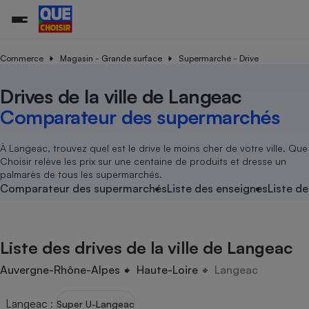
Commerce
Magasin - Grande surface
Supermarché - Drive
Drives de la ville de Langeac
Additifs a
Comparate
Comparatif
Comparateu
Comparatif
Comparateu
Comparatif
Comparati
Substances
Toutes les actualités
Tous les services
Tous nos combats
L’association
Organismes de défense 
Train
supermarc
cosmétiqu
Comparateur des supermarchés
Comparateu
Achat - Vente - Travaux
Démarche administrative
Enquêtes
Nos actions
Nos missions
Système judiciaire
Transport aérien
gratuit
Copropriété
Famille
Guides d'achat
Nos grandes victoires
Notre méthodologie
À Langeac, trouvez quel est le drive le moins cher de votre ville. Que
Location
Senior
Choisir relève les prix sur une centaine de produits et dresse un
Comparateu
Comparate
Comparati
Comparatif
Comparate
Comparatif
Comparatif
Conseils
Les billets de la présidente
Notre financement
palmarès de tous les supermarchés.
supermarc
électrique
Service marchand
Magasin - Grande surfac
Sport
Soumettre un litige
Comparateur des supermarchés
Liste des enseignes
Liste de
Brèves
Nos associations locales
Nos partenaires
Air
Marketing - Fidélisation
Vacances - Tourisme
Lettres types
Nous rejoindre
Nous rejoindre
Déchet
Méthode de vente - Abu
Rencontrer une association locale
Comparate
Comparatif
Comparatif
Comparatif
Comparatif
En savoir plus sur Que Choisir Ensemble
Liste des drives de la ville de Langeac
Eau
s
Agriculture
Achat - Vente - Location
Energie
Auvergne-Rhône-Alpes
Haute-Loire
Langeac
Nutrition
Assurance auto
-nous ?
Produit alimentaire
Carburant
Comparati
Comparati
Comparati
Comparate
Langeac
:
Super U-Langeac