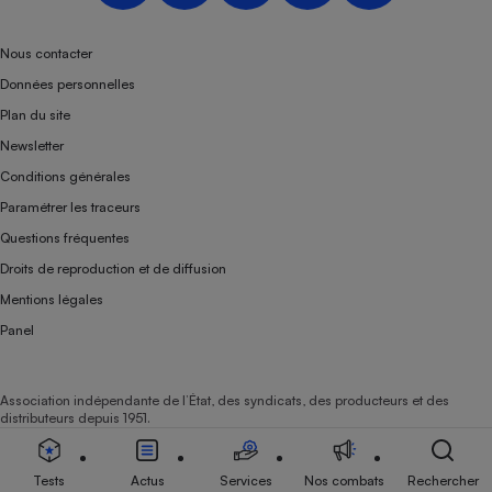
Téléphone mobile -
Smartphone
Plaque de cuisson à
Nous contacter
induction
Données personnelles
Plan du site
Newsletter
Climatiseur -
Conditions générales
Ventilateur
Paramétrer les traceurs
Questions fréquentes
Antivirus
Droits de reproduction et de diffusion
Climatiseur -
Mentions légales
Ventilateur
Panel
Association indépendante de l’État, des syndicats, des producteurs et des
distributeurs depuis 1951.
Tests
Actus
Services
Nos combats
Rechercher