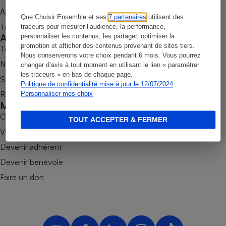
Appli Quel Produit
Petit électroménager - U
Que Choisir Ensemble et ses
7 partenaires
utilisent des
Complément
Tous nos tests de produits
traceurs pour mesurer l’audience, la performance,
alimentaire
Accompagner
personnaliser les contenus, les partager, optimiser la
Mutuelle
Assurance emprunteur
promotion et afficher des contenus provenant de sites tiers.
Tous nos comparateurs
Nous conserverons votre choix pendant 6 mois. Vous pourrez
Nos services
changer d’avis à tout moment en utilisant le lien « paramétrer
les traceurs » en bas de chaque page.
Soumettre un litige
Politique de confidentialité mise à jour le 12/07/2024
Rencontrer une association locale
Personnaliser mes choix
Matelas
Champagne
Mobiliser
bouteille
Banque en 
Combats
TOUT ACCEPTER & FERMER
Téléviseur
Victoires
Antimoustique
Devenir adhérent
Lave-linge
Devenir bénévole
Faire un don
Radiateur électrique