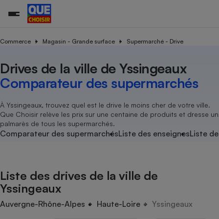
Commerce
Magasin - Grande surface
Supermarché - Drive
Drives de la ville de Yssingeaux
Additifs a
Comparate
Comparatif
Comparateu
Comparatif
Comparateu
Comparatif
Comparati
Substances
Toutes les actualités
Tous les services
Tous nos combats
L’association
Organismes de défense 
Train
supermarc
cosmétiqu
Comparateur des supermarchés
Comparateu
Achat - Vente - Travaux
Démarche administrative
Enquêtes
Nos actions
Nos missions
Système judiciaire
Transport aérien
gratuit
Copropriété
Famille
Guides d'achat
Nos grandes victoires
Notre méthodologie
À Yssingeaux, trouvez quel est le drive le moins cher de votre ville.
Location
Senior
Que Choisir relève les prix sur une centaine de produits et dresse un
Comparateu
Comparate
Comparati
Comparatif
Comparate
Comparatif
Comparatif
Conseils
Les billets de la présidente
Notre financement
palmarès de tous les supermarchés.
supermarc
électrique
Service marchand
Magasin - Grande surfac
Sport
Soumettre un litige
Comparateur des supermarchés
Liste des enseignes
Liste de
Brèves
Nos associations locales
Nos partenaires
Air
Marketing - Fidélisation
Vacances - Tourisme
Lettres types
Nous rejoindre
Nous rejoindre
Déchet
Méthode de vente - Abu
Rencontrer une association locale
Comparate
Comparatif
Comparatif
Comparatif
Comparatif
En savoir plus sur Que Choisir Ensemble
Liste des drives de la ville de
Eau
s
Agriculture
Achat - Vente - Location
Yssingeaux
Energie
Nutrition
Assurance auto
Auvergne-Rhône-Alpes
Haute-Loire
Yssingeaux
-nous ?
Produit alimentaire
Carburant
Comparati
Comparati
Comparati
Comparate