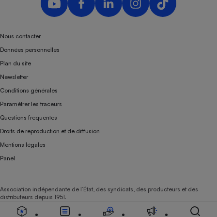
Téléphone mobile -
Smartphone
Plaque de cuisson à
induction
Nous contacter
Données personnelles
Plan du site
Climatiseur -
Newsletter
Ventilateur
Conditions générales
Paramétrer les traceurs
Antivirus
Questions fréquentes
Climatiseur -
Droits de reproduction et de diffusion
Ventilateur
Mentions légales
Panel
Association indépendante de l’État, des syndicats, des producteurs et des
distributeurs depuis 1951.