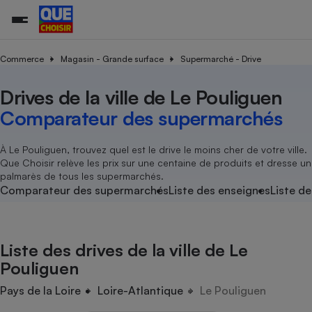
Commerce
Magasin - Grande surface
Supermarché - Drive
Drives de la ville de Le Pouliguen
Additifs a
Comparate
Comparatif
Comparateu
Comparatif
Comparateu
Comparatif
Comparati
Substances
Toutes les actualités
Tous les services
Tous nos combats
L’association
Organismes de défense 
Train
supermarc
cosmétiqu
Comparateur des supermarchés
Comparateu
Achat - Vente - Travaux
Démarche administrative
Enquêtes
Nos actions
Nos missions
Système judiciaire
Transport aérien
gratuit
Copropriété
Famille
Guides d'achat
Nos grandes victoires
Notre méthodologie
À Le Pouliguen, trouvez quel est le drive le moins cher de votre ville.
Location
Senior
Que Choisir relève les prix sur une centaine de produits et dresse un
Comparateu
Comparate
Comparati
Comparatif
Comparate
Comparatif
Comparatif
Conseils
Les billets de la présidente
Notre financement
palmarès de tous les supermarchés.
supermarc
électrique
Service marchand
Magasin - Grande surfac
Sport
Soumettre un litige
Comparateur des supermarchés
Liste des enseignes
Liste de
Brèves
Nos associations locales
Nos partenaires
Air
Marketing - Fidélisation
Vacances - Tourisme
Lettres types
Nous rejoindre
Nous rejoindre
Déchet
Méthode de vente - Abu
Rencontrer une association locale
Comparate
Comparatif
Comparatif
Comparatif
Comparatif
En savoir plus sur Que Choisir Ensemble
Liste des drives de la ville de Le
Eau
s
Agriculture
Achat - Vente - Location
Pouliguen
Energie
Nutrition
Assurance auto
Pays de la Loire
Loire-Atlantique
Le Pouliguen
-nous ?
Produit alimentaire
Carburant
Comparati
Comparati
Comparati
Comparate