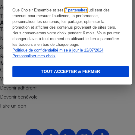
Appli Quel Produit
Petit électroménager - U
Que Choisir Ensemble et ses
7 partenaires
utilisent des
Complément
Tous nos tests de produits
traceurs pour mesurer l’audience, la performance,
alimentaire
Accompagner
personnaliser les contenus, les partager, optimiser la
Mutuelle
Assurance emprunteur
promotion et afficher des contenus provenant de sites tiers.
Tous nos comparateurs
Nous conserverons votre choix pendant 6 mois. Vous pourrez
Nos services
changer d’avis à tout moment en utilisant le lien « paramétrer
les traceurs » en bas de chaque page.
Soumettre un litige
Politique de confidentialité mise à jour le 12/07/2024
Rencontrer une association locale
Personnaliser mes choix
Matelas
Champagne
Mobiliser
bouteille
Banque en 
Combats
TOUT ACCEPTER & FERMER
Téléviseur
Victoires
Antimoustique
Devenir adhérent
Lave-linge
Devenir bénévole
Faire un don
Radiateur électrique