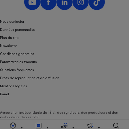
Téléphone mobile -
Smartphone
Plaque de cuisson à
induction
Nous contacter
Données personnelles
Plan du site
Climatiseur -
Newsletter
Ventilateur
Conditions générales
Paramétrer les traceurs
Antivirus
Questions fréquentes
Climatiseur -
Droits de reproduction et de diffusion
Ventilateur
Mentions légales
Panel
Association indépendante de l’État, des syndicats, des producteurs et des
distributeurs depuis 1951.